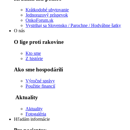
Krátkodobé ubytovanie
Jednorazový príspevok
OnkoForum.sk
Vystrihaj sa Slovensko / Parochne / Hodvábne šatky
O nás
O lige proti rakovine
Kto sme
Z histórie
Ako sme hospodárili
Výročné správy
Použitie financií
Aktuality
Aktuality
Fotogaléria
Hľadám informácie