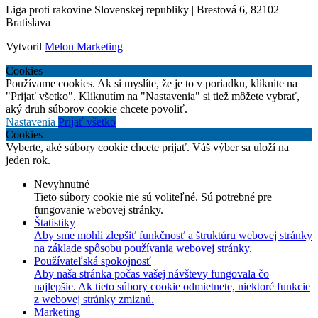
Liga proti rakovine Slovenskej republiky | Brestová 6, 82102
Bratislava
Vytvoril
Melon Marketing
Cookies
Používame cookies. Ak si myslíte, že je to v poriadku, kliknite na
"Prijať všetko". Kliknutím na "Nastavenia" si tiež môžete vybrať,
aký druh súborov cookie chcete povoliť.
Nastavenia
Prijať všetko
Cookies
Vyberte, aké súbory cookie chcete prijať. Váš výber sa uloží na
jeden rok.
Nevyhnutné
Tieto súbory cookie nie sú voliteľné. Sú potrebné pre
fungovanie webovej stránky.
Štatistiky
Aby sme mohli zlepšiť funkčnosť a štruktúru webovej stránky
na základe spôsobu používania webovej stránky.
Používateľská spokojnosť
Aby naša stránka počas vašej návštevy fungovala čo
najlepšie. Ak tieto súbory cookie odmietnete, niektoré funkcie
z webovej stránky zmiznú.
Marketing