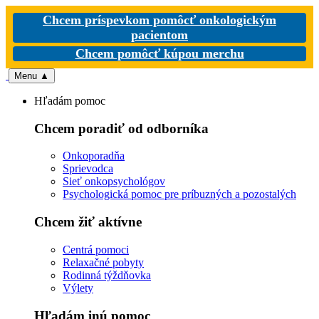
Chcem príspevkom pomôcť onkologickým
pacientom
Chcem pomôcť kúpou merchu
Menu
▲
Hľadám pomoc
Chcem poradiť od odborníka
Onkoporadňa
Sprievodca
Sieť onkopsychológov
Psychologická pomoc pre príbuzných a pozostalých
Chcem žiť aktívne
Centrá pomoci
Relaxačné pobyty
Rodinná týždňovka
Výlety
Hľadám inú pomoc