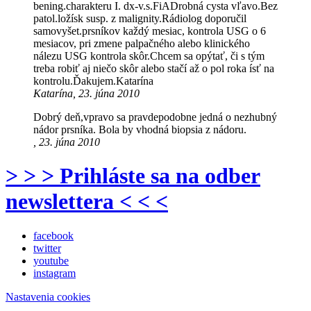
bening.charakteru I. dx-v.s.FiADrobná cysta vľavo.Bez
patol.ložísk susp. z malignity.Rádiolog doporučil
samovyšet.prsníkov každý mesiac, kontrola USG o 6
mesiacov, pri zmene palpačného alebo klinického
nálezu USG kontrola skôr.Chcem sa opýtať, či s tým
treba robiť aj niečo skôr alebo stačí až o pol roka ísť na
kontrolu.Ďakujem.Katarína
Katarína, 23. júna 2010
Dobrý deň,vpravo sa pravdepodobne jedná o nezhubný
nádor prsníka. Bola by vhodná biopsia z nádoru.
, 23. júna 2010
> > > Prihláste sa na odber
newslettera < < <
facebook
twitter
youtube
instagram
Nastavenia cookies