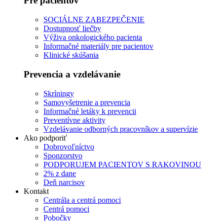
Pre pacientov
SOCIÁLNE ZABEZPEČENIE
Dostupnosť liečby
Výživa onkologického pacienta
Informačné materiály pre pacientov
Klinické skúšania
Prevencia a vzdelávanie
Skríningy
Samovyšetrenie a prevencia
Informačné letáky k prevencii
Preventívne aktivity
Vzdelávanie odborných pracovníkov a supervízie
Ako podporiť
Dobrovoľníctvo
Sponzorstvo
PODPORUJEM PACIENTOV S RAKOVINOU
2% z dane
Deň narcisov
Kontakt
Centrála a centrá pomoci
Centrá pomoci
Pobočky