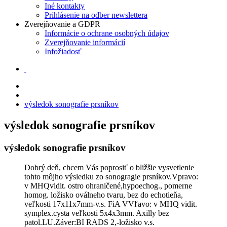
Iné kontakty
Prihlásenie na odber newslettera
Zverejňovanie a GDPR
Informácie o ochrane osobných údajov
Zverejňovanie informácií
Infožiadosť
výsledok sonografie prsníkov
výsledok sonografie prsníkov
výsledok sonografie prsníkov
Dobrý deň, chcem Vás poprosiť o bližšie vysvetlenie
tohto môjho výsledku zo sonogragie prsníkov.Vpravo:
v MHQvidit. ostro ohraničené,hypoechog., pomerne
homog. ložisko oválneho tvaru, bez do echotieňa,
veľkosti 17x11x7mm-v.s. FiA VVľavo: v MHQ vidit.
symplex.cysta veľkosti 5x4x3mm. Axilly bez
patol.LU.Záver:BI RADS 2,-ložisko v.s.