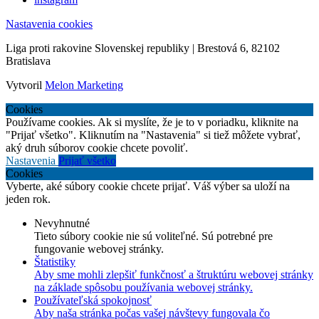
Nastavenia cookies
Liga proti rakovine Slovenskej republiky | Brestová 6, 82102
Bratislava
Vytvoril
Melon Marketing
Cookies
Používame cookies. Ak si myslíte, že je to v poriadku, kliknite na
"Prijať všetko". Kliknutím na "Nastavenia" si tiež môžete vybrať,
aký druh súborov cookie chcete povoliť.
Nastavenia
Prijať všetko
Cookies
Vyberte, aké súbory cookie chcete prijať. Váš výber sa uloží na
jeden rok.
Nevyhnutné
Tieto súbory cookie nie sú voliteľné. Sú potrebné pre
fungovanie webovej stránky.
Štatistiky
Aby sme mohli zlepšiť funkčnosť a štruktúru webovej stránky
na základe spôsobu používania webovej stránky.
Používateľská spokojnosť
Aby naša stránka počas vašej návštevy fungovala čo