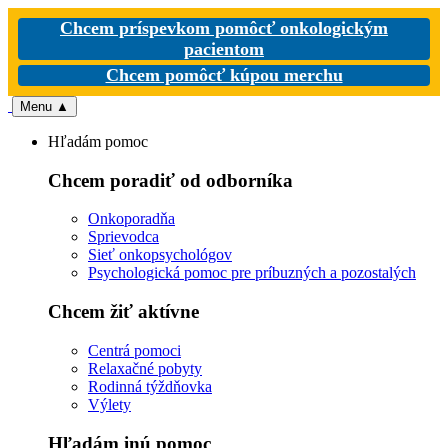
Chcem príspevkom pomôcť onkologickým
pacientom
Chcem pomôcť kúpou merchu
Menu
▲
Hľadám pomoc
Chcem poradiť od odborníka
Onkoporadňa
Sprievodca
Sieť onkopsychológov
Psychologická pomoc pre príbuzných a pozostalých
Chcem žiť aktívne
Centrá pomoci
Relaxačné pobyty
Rodinná týždňovka
Výlety
Hľadám inú pomoc