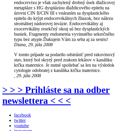
endocervixu je však zachytený drobný úsek dlažicovej
metapláze s HG dyspláziou dlaždicového epitelu na
úrovni CIN II/CIN III s vnáraním sa dysplastického
epitelu do krýpt endocervikálnych žliazok, bez nálezu
stromálnej nádorovej invázie. Endocervikálny aj
exocervikálny resekčný okraj sú bez dysplastických
buniek. Fragmenty endometria vyvinutého sekrečného
typu bez atypie.Ďakujem Vám za seba aj za sestru!
Diana, 29. júla 2008
V tomto prípade sa podarilo odstrániť pred rakovinový
stav, ktorý bol skrytý pred zrakom lekárov v kanáliku
krčka maternice. Je nutné spoliehať sa len na výsledok
cytologie odobratej z kanálika krčka maternice.
, 29. júla 2008
> > > Prihláste sa na odber
newslettera < < <
facebook
twitter
youtube
instagram