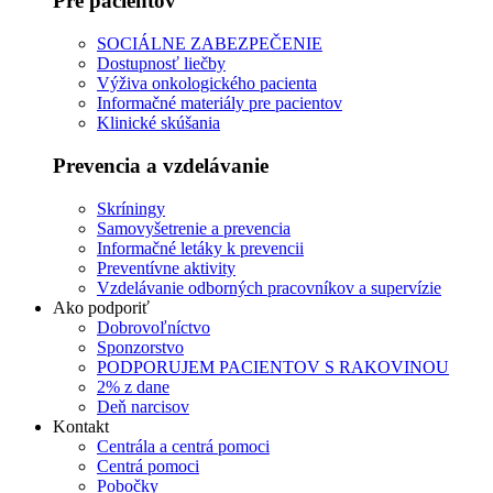
Pre pacientov
SOCIÁLNE ZABEZPEČENIE
Dostupnosť liečby
Výživa onkologického pacienta
Informačné materiály pre pacientov
Klinické skúšania
Prevencia a vzdelávanie
Skríningy
Samovyšetrenie a prevencia
Informačné letáky k prevencii
Preventívne aktivity
Vzdelávanie odborných pracovníkov a supervízie
Ako podporiť
Dobrovoľníctvo
Sponzorstvo
PODPORUJEM PACIENTOV S RAKOVINOU
2% z dane
Deň narcisov
Kontakt
Centrála a centrá pomoci
Centrá pomoci
Pobočky