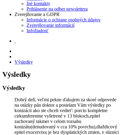
Iné kontakty
Prihlásenie na odber newslettera
Zverejňovanie a GDPR
Informácie o ochrane osobných údajov
Zverejňovanie informácií
Infožiadosť
Výsledky
Výsledky
Výsledky
Dobrý deň, veľmi pekne ďakujem za skoré odpovede
na otázky pán doktor a posielam Vám výsledky po
konizácii ako ste chceli vedieť: porcio kompletne
cirkumferentne vyšetrené v 13 blokoch,epitel
zachovaný takmer v celom rozsahu
konizátu(denudovaný v cca 10% povrchu),dlaždicový
epitel exocervixu je bez dysplatických zmien, v sliznici