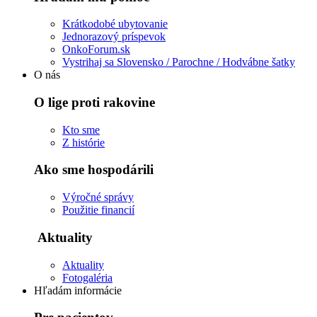
Krátkodobé ubytovanie
Jednorazový príspevok
OnkoForum.sk
Vystrihaj sa Slovensko / Parochne / Hodvábne šatky
O nás
O lige proti rakovine
Kto sme
Z histórie
Ako sme hospodárili
Výročné správy
Použitie financií
Aktuality
Aktuality
Fotogaléria
Hľadám informácie