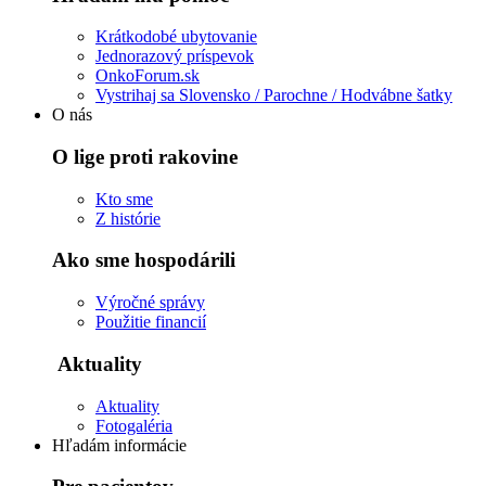
Krátkodobé ubytovanie
Jednorazový príspevok
OnkoForum.sk
Vystrihaj sa Slovensko / Parochne / Hodvábne šatky
O nás
O lige proti rakovine
Kto sme
Z histórie
Ako sme hospodárili
Výročné správy
Použitie financií
Aktuality
Aktuality
Fotogaléria
Hľadám informácie