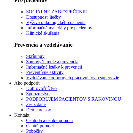
Pre pacientov
SOCIÁLNE ZABEZPEČENIE
Dostupnosť liečby
Výživa onkologického pacienta
Informačné materiály pre pacientov
Klinické skúšania
Prevencia a vzdelávanie
Skríningy
Samovyšetrenie a prevencia
Informačné letáky k prevencii
Preventívne aktivity
Vzdelávanie odborných pracovníkov a supervízie
Ako podporiť
Dobrovoľníctvo
Sponzorstvo
PODPORUJEM PACIENTOV S RAKOVINOU
2% z dane
Deň narcisov
Kontakt
Centrála a centrá pomoci
Centrá pomoci
Pobočky