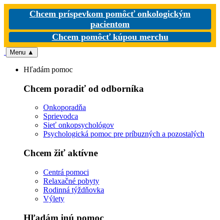
Chcem príspevkom pomôcť onkologickým
pacientom
Chcem pomôcť kúpou merchu
Menu
▲
Hľadám pomoc
Chcem poradiť od odborníka
Onkoporadňa
Sprievodca
Sieť onkopsychológov
Psychologická pomoc pre príbuzných a pozostalých
Chcem žiť aktívne
Centrá pomoci
Relaxačné pobyty
Rodinná týždňovka
Výlety
Hľadám inú pomoc