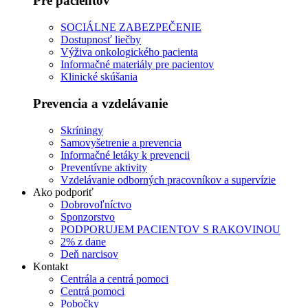
Pre pacientov
SOCIÁLNE ZABEZPEČENIE
Dostupnosť liečby
Výživa onkologického pacienta
Informačné materiály pre pacientov
Klinické skúšania
Prevencia a vzdelávanie
Skríningy
Samovyšetrenie a prevencia
Informačné letáky k prevencii
Preventívne aktivity
Vzdelávanie odborných pracovníkov a supervízie
Ako podporiť
Dobrovoľníctvo
Sponzorstvo
PODPORUJEM PACIENTOV S RAKOVINOU
2% z dane
Deň narcisov
Kontakt
Centrála a centrá pomoci
Centrá pomoci
Pobočky