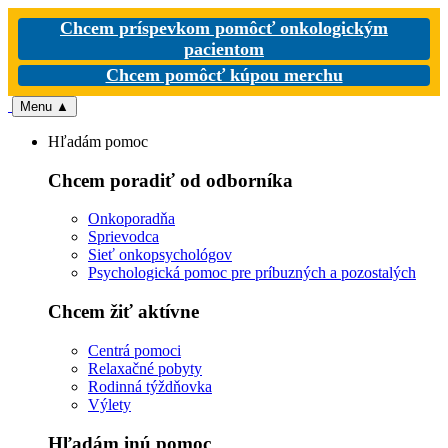
Chcem príspevkom pomôcť onkologickým
pacientom
Chcem pomôcť kúpou merchu
Menu
▲
Hľadám pomoc
Chcem poradiť od odborníka
Onkoporadňa
Sprievodca
Sieť onkopsychológov
Psychologická pomoc pre príbuzných a pozostalých
Chcem žiť aktívne
Centrá pomoci
Relaxačné pobyty
Rodinná týždňovka
Výlety
Hľadám inú pomoc