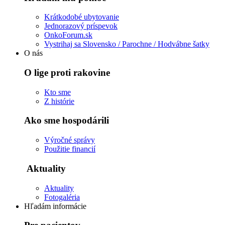
Krátkodobé ubytovanie
Jednorazový príspevok
OnkoForum.sk
Vystrihaj sa Slovensko / Parochne / Hodvábne šatky
O nás
O lige proti rakovine
Kto sme
Z histórie
Ako sme hospodárili
Výročné správy
Použitie financií
Aktuality
Aktuality
Fotogaléria
Hľadám informácie