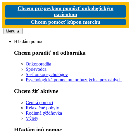
Chcem príspevkom pomôcť onkologickým
pacientom
Chcem pomôcť kúpou merchu
Menu
▲
Hľadám pomoc
Chcem poradiť od odborníka
Onkoporadňa
Sprievodca
Sieť onkopsychológov
Psychologická pomoc pre príbuzných a pozostalých
Chcem žiť aktívne
Centrá pomoci
Relaxačné pobyty
Rodinná týždňovka
Výlety
Hľadám inú pomoc