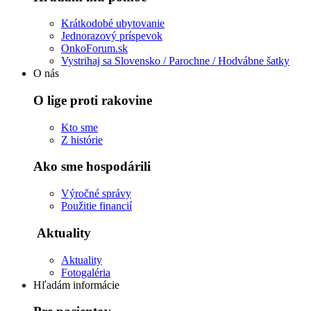
Krátkodobé ubytovanie
Jednorazový príspevok
OnkoForum.sk
Vystrihaj sa Slovensko / Parochne / Hodvábne šatky
O nás
O lige proti rakovine
Kto sme
Z histórie
Ako sme hospodárili
Výročné správy
Použitie financií
Aktuality
Aktuality
Fotogaléria
Hľadám informácie