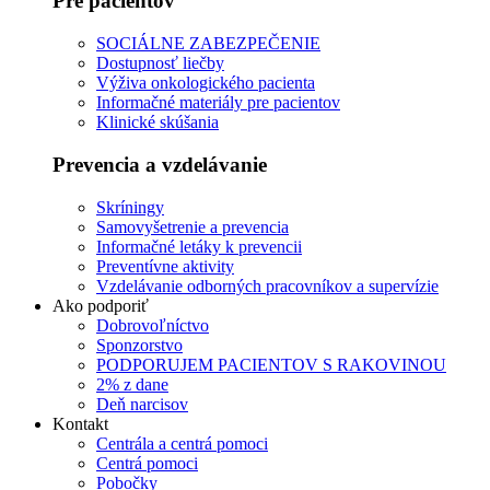
Pre pacientov
SOCIÁLNE ZABEZPEČENIE
Dostupnosť liečby
Výživa onkologického pacienta
Informačné materiály pre pacientov
Klinické skúšania
Prevencia a vzdelávanie
Skríningy
Samovyšetrenie a prevencia
Informačné letáky k prevencii
Preventívne aktivity
Vzdelávanie odborných pracovníkov a supervízie
Ako podporiť
Dobrovoľníctvo
Sponzorstvo
PODPORUJEM PACIENTOV S RAKOVINOU
2% z dane
Deň narcisov
Kontakt
Centrála a centrá pomoci
Centrá pomoci
Pobočky