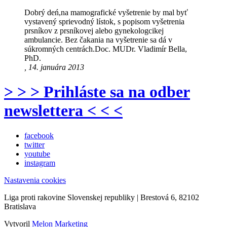
Dobrý deń,na mamografické vyšetrenie by mal byť
vystavený sprievodný lístok, s popisom vyšetrenia
prsníkov z prsníkovej alebo gynekologcikej
ambulancie. Bez čakania na vyšetrenie sa dá v
súkromných centrách.Doc. MUDr. Vladimír Bella,
PhD.
, 14. januára 2013
> > > Prihláste sa na odber
newslettera < < <
facebook
twitter
youtube
instagram
Nastavenia cookies
Liga proti rakovine Slovenskej republiky | Brestová 6, 82102
Bratislava
Vytvoril
Melon Marketing