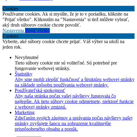
Cookies
Používame cookies. Ak si myslíte, že je to v poriadku, kliknite na
"Prijať všetko". Kliknutím na "Nastavenia" si tiež môžete vybrať,
aký druh súborov cookie chcete povoliť.
Nastavenia
Prijať všetko
Cookies
Vyberte, aké súbory cookie chcete prijať. Váš výber sa uloží na
jeden rok.
Nevyhnutné
Tieto súbory cookie nie sú voliteľné. Sú potrebné pre
fungovanie webovej stránky.
Štatistiky
Aby sme mohli zlepšiť funkčnosť a štruktúru webovej stránky
na základe spôsobu používania webovej stránky.
Používateľská spokojnosť
Aby naša stránka počas vašej návštevy fungovala čo
najlepšie. Ak tieto súbory cookie odmietnete, niektoré funkcie
z webovej stránky zmiznú.
Marketing
Zdieľaním svojich záujmov a správania počas návštevy našej
stránky zvyšujete šancu na zobrazenie kvalitnejšie
prispôsobeného obsahu a ponúk.