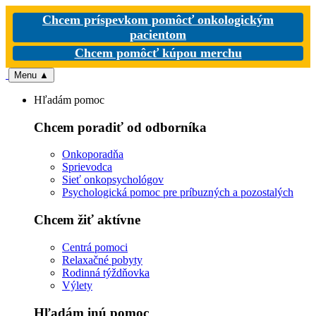
Chcem príspevkom pomôcť onkologickým
pacientom
Chcem pomôcť kúpou merchu
Menu
▲
Hľadám pomoc
Chcem poradiť od odborníka
Onkoporadňa
Sprievodca
Sieť onkopsychológov
Psychologická pomoc pre príbuzných a pozostalých
Chcem žiť aktívne
Centrá pomoci
Relaxačné pobyty
Rodinná týždňovka
Výlety
Hľadám inú pomoc