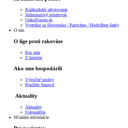
Krátkodobé ubytovanie
Jednorazový príspevok
OnkoForum.sk
Vystrihaj sa Slovensko / Parochne / Hodvábne šatky
O nás
O lige proti rakovine
Kto sme
Z histórie
Ako sme hospodárili
Výročné správy
Použitie financií
Aktuality
Aktuality
Fotogaléria
Hľadám informácie