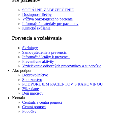
Pre pacientov
SOCIÁLNE ZABEZPEČENIE
Dostupnosť liečby
Výživa onkologického pacienta
Informačné materiály pre pacientov
Klinické skúšania
Prevencia a vzdelávanie
Skríningy
Samovyšetrenie a prevencia
Informačné letáky k prevencii
Preventívne aktivity
Vzdelávanie odborných pracovníkov a supervízie
Ako podporiť
Dobrovoľníctvo
Sponzorstvo
PODPORUJEM PACIENTOV S RAKOVINOU
2% z dane
Deň narcisov
Kontakt
Centrála a centrá pomoci
Centrá pomoci
Pobočky