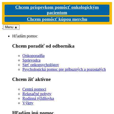
Chcem príspevkom pomôcť onkologickým
pacientom
Chcem pomôcť kúpou merchu
Menu
▲
Hľadám pomoc
Chcem poradiť od odborníka
Onkoporadňa
Sprievodca
Sieť onkopsychológov
Psychologická pomoc pre príbuzných a pozostalých
Chcem žiť aktívne
Centrá pomoci
Relaxačné pobyty
Rodinná týždňovka
Výlety
Hľadám inú pomoc