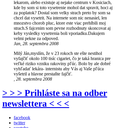
lekarom, alebo existuje aj nejake centrum v Kosiciach,
kde by som si toto vysetrenie mohol dat spravit, hoci aj
za poplatok? Dostal som velky strach preto by som sa
chcel dat vysetrit. Na internete som nic nenasiel, len
mnozstvo chorob pluc, ktore este viac prehlbili moj
strach.S fajcenim som pevne rozhodnuty skoncovat aj
keby vysledky vysetrenia boli vporiadku.Dakujem
velmi pekne za odpoved.
Jan, 28. septembra 2008
Milý Ján,myslím, že v 23 rokoch ste ešte nestihol
vyfajčiť okolo 100 tisíc cigariet, čo je taká hranica pre
veľké riziko vzniku rakoviny pľúc. Bolo by ale dobré
vyhľadať lekára- internistu aby Vás aj Vaše pľúca
vyšetril a hlavne prestaňte fajčiť.
, 28. septembra 2008
> > > Prihláste sa na odber
newslettera < < <
facebook
twitter
youtube