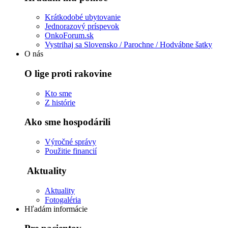
Krátkodobé ubytovanie
Jednorazový príspevok
OnkoForum.sk
Vystrihaj sa Slovensko / Parochne / Hodvábne šatky
O nás
O lige proti rakovine
Kto sme
Z histórie
Ako sme hospodárili
Výročné správy
Použitie financií
Aktuality
Aktuality
Fotogaléria
Hľadám informácie