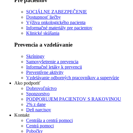
Pre pacientov
SOCIÁLNE ZABEZPEČENIE
Dostupnosť liečby
Výživa onkologického pacienta
Informačné materiály pre pacientov
Klinické skúšania
Prevencia a vzdelávanie
Skríningy
Samovyšetrenie a prevencia
Informačné letáky k prevencii
Preventívne aktivity
Vzdelávanie odborných pracovníkov a supervízie
Ako podporiť
Dobrovoľníctvo
Sponzorstvo
PODPORUJEM PACIENTOV S RAKOVINOU
2% z dane
Deň narcisov
Kontakt
Centrála a centrá pomoci
Centrá pomoci
Pobočky