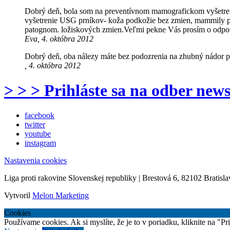
Dobrý deň, bola som na preventívnom mamografickom vyšetrení
vyšetrenie USG prníkov- koža podkožie bez zmien, mammily pro
patognom. ložiskových zmien.Veľmi pekne Vás prosím o o
Eva, 4. októbra 2012
Dobrý deň, oba nálezy máte bez podozrenia na zhubný nádor 
, 4. októbra 2012
> > > Prihláste sa na odber news
facebook
twitter
youtube
instagram
Nastavenia cookies
Liga proti rakovine Slovenskej republiky | Brestová 6, 82102 Bratisla
Vytvoril
Melon Marketing
Cookies
Používame cookies. Ak si myslíte, že je to v poriadku, kliknite na "P