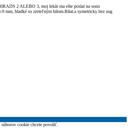
j BIRADS 2 ALEBO 3, moj lekár ma ešte poslal na sono
-9 mm, hladké so zreteľným hilom.Bilat.a symetricky bez usg
h súborov cookie chcete povoliť.