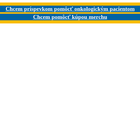
Chcem príspevkom pomôcť onkologickým pacientom
Chcem pomôcť kúpou merchu