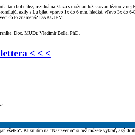
 a tam bol nález, reziduálna žľaza s možnou ložiskovou léziou v ne
milujú, axily s Lu bilat, vpravo 1x do 6 mm, hladká, vľavo 3x do 6-8
dpoveď čo to znamená? ĎAKUJEM
prsníka. Doc. MUDr. Vladimír Bella, PhD.
lettera < < <
va
rijať všetko". Kliknutím na "Nastavenia" si tiež môžete vybrať, aký dru