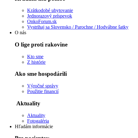
Krátkodobé ubytovanie
Jednorazový príspevok
OnkoForum.sk
Vystrihaj sa Slovensko / Parochne / Hodvábne šatky
O nás
O lige proti rakovine
Kto sme
Z histórie
Ako sme hospodárili
Výročné správy
Použitie financií
Aktuality
Aktuality
Fotogaléria
Hľadám informácie