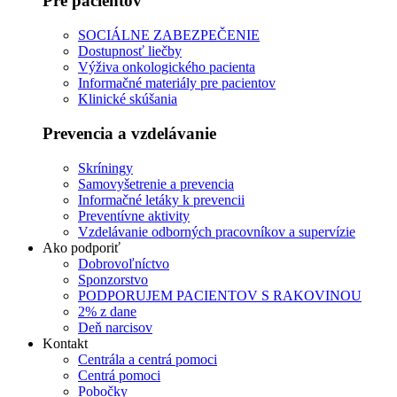
Pre pacientov
SOCIÁLNE ZABEZPEČENIE
Dostupnosť liečby
Výživa onkologického pacienta
Informačné materiály pre pacientov
Klinické skúšania
Prevencia a vzdelávanie
Skríningy
Samovyšetrenie a prevencia
Informačné letáky k prevencii
Preventívne aktivity
Vzdelávanie odborných pracovníkov a supervízie
Ako podporiť
Dobrovoľníctvo
Sponzorstvo
PODPORUJEM PACIENTOV S RAKOVINOU
2% z dane
Deň narcisov
Kontakt
Centrála a centrá pomoci
Centrá pomoci
Pobočky