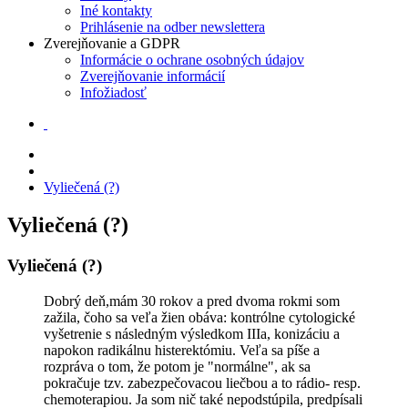
Iné kontakty
Prihlásenie na odber newslettera
Zverejňovanie a GDPR
Informácie o ochrane osobných údajov
Zverejňovanie informácií
Infožiadosť
Vyliečená (?)
Vyliečená (?)
Vyliečená (?)
Dobrý deň,mám 30 rokov a pred dvoma rokmi som
zažila, čoho sa veľa žien obáva: kontrólne cytologické
vyšetrenie s následným výsledkom IIIa, konizáciu a
napokon radikálnu histerektómiu. Veľa sa píše a
rozpráva o tom, že potom je "normálne", ak sa
pokračuje tzv. zabezpečovacou liečbou a to rádio- resp.
chemoterapiou. Ja som nič také nepodstúpila, predpísali