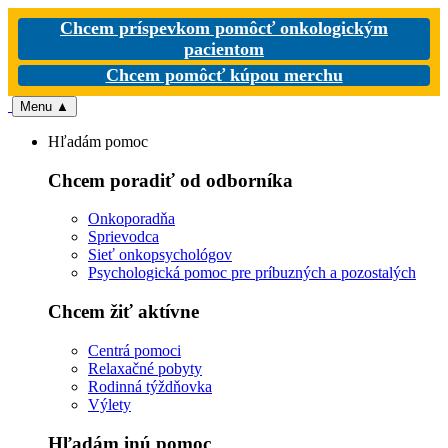
Chcem príspevkom pomôcť onkologickým
pacientom
Chcem pomôcť kúpou merchu
Menu
▲
Hľadám pomoc
Chcem poradiť od odborníka
Onkoporadňa
Sprievodca
Sieť onkopsychológov
Psychologická pomoc pre príbuzných a pozostalých
Chcem žiť aktívne
Centrá pomoci
Relaxačné pobyty
Rodinná týždňovka
Výlety
Hľadám inú pomoc