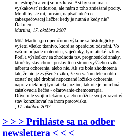
mi estrogén a vraj som zdravá. Asi by som mala
vyskakovať radosťou, ale mám z toho zmiešané pocity.
Mohli by ste mi, prosím, napísať niečo o
zabezpečovacej liečbe: kedy je nutná a kedy nie?
Ďakujem
Martina, 17. októbra 2007
Milá Martina,po operačnom výkone sa histologicky
vyšetrí všetko tkanivo, ktoré sa operáciou odstráni. Vo
vašom prípade maternica, vaječníky, lymfatické uzliny.
Podľa výsledkov sa zhodnotia tzv. prognostické znaky,
ktoré by stav chorej postavili na stranu vyššieho rizika
nábratu ochorenia, alebo nie. Ak ste bola zhodnotená
tak, že nie je zvýšené riziko, že vo vašom tele mohlo
zostať nejaké drobné nepoznané ložisko ochorenia,
napr. v niektorej lymfatickej uzline, tak nie je potrebná
zaisťovacia liečba - ožarovanie-chemoterapia.
Dôverujte svojim lekárom, alebo môžete svoj zdravotný
stav konzultovať na inom pracovisku.
, 17. októbra 2007
> > > Prihláste sa na odber
newslettera < < <