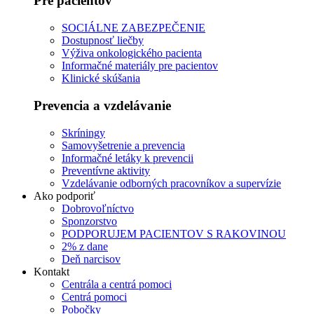
Pre pacientov
SOCIÁLNE ZABEZPEČENIE
Dostupnosť liečby
Výživa onkologického pacienta
Informačné materiály pre pacientov
Klinické skúšania
Prevencia a vzdelávanie
Skríningy
Samovyšetrenie a prevencia
Informačné letáky k prevencii
Preventívne aktivity
Vzdelávanie odborných pracovníkov a supervízie
Ako podporiť
Dobrovoľníctvo
Sponzorstvo
PODPORUJEM PACIENTOV S RAKOVINOU
2% z dane
Deň narcisov
Kontakt
Centrála a centrá pomoci
Centrá pomoci
Pobočky