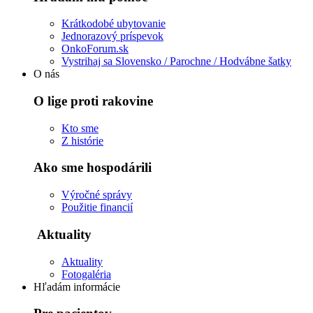
Krátkodobé ubytovanie
Jednorazový príspevok
OnkoForum.sk
Vystrihaj sa Slovensko / Parochne / Hodvábne šatky
O nás
O lige proti rakovine
Kto sme
Z histórie
Ako sme hospodárili
Výročné správy
Použitie financií
Aktuality
Aktuality
Fotogaléria
Hľadám informácie