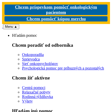
Chcem príspevkom pomôcť onkologickým
pacientom
Chcem pomôcť kúpou merchu
Menu
▲
Hľadám pomoc
Chcem poradiť od odborníka
Onkoporadňa
Sprievodca
Sieť onkopsychológov
Psychologická pomoc pre príbuzných a pozostalých
Chcem žiť aktívne
Centrá pomoci
Relaxačné pobyty
Rodinná týždňovka
Výlety
Hľadám inú pomoc