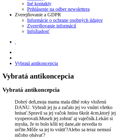
Iné kontakty
Prihlásenie na odber newslettera
Zverejňovanie a GDPR
Informácie o ochrane osobných údajov
Zverejňovanie informácií
Infožiadosť
Vybratá antikoncepcia
Vybratá antikoncepcia
Vybratá antikoncepcia
Dobrý deň,moja mama mala dlhé roky vloženú
DANU. Vybrali jej ju a začalo jej vo vnútri všetko
hnisať.Spravil sa jej vačok hnisu 6krát 4cm,ktorý jej
vyoperovali.Museli jej zobrať aj vaječník.Lekári si
myslia, že to bolo kôli tej dane,ale nevedia to
určite.Môže sa jej to vrátiť?Alebo sa teraz nemusí
ničoho obávať?