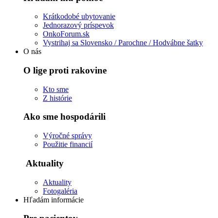
Krátkodobé ubytovanie
Jednorazový príspevok
OnkoForum.sk
Vystrihaj sa Slovensko / Parochne / Hodvábne šatky
O nás
O lige proti rakovine
Kto sme
Z histórie
Ako sme hospodárili
Výročné správy
Použitie financií
Aktuality
Aktuality
Fotogaléria
Hľadám informácie