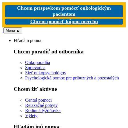
Chcem príspevkom pomôcť onkologickým
pacientom
Chcem pomôcť kúpou merchu
Menu
▲
Hľadám pomoc
Chcem poradiť od odborníka
Onkoporadňa
Sprievodca
Sieť onkopsychológov
Psychologická pomoc pre príbuzných a pozostalých
Chcem žiť aktívne
Centrá pomoci
Relaxačné pobyty
Rodinná týždňovka
Výlety
Hľadám inú pomoc