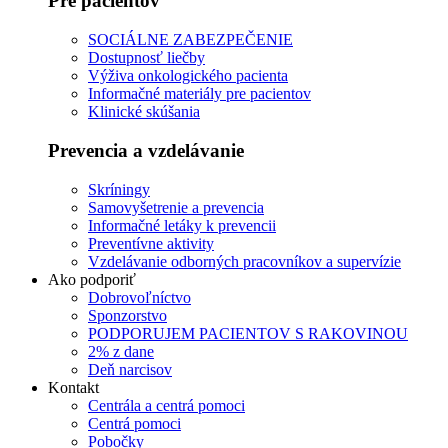
Pre pacientov
SOCIÁLNE ZABEZPEČENIE
Dostupnosť liečby
Výživa onkologického pacienta
Informačné materiály pre pacientov
Klinické skúšania
Prevencia a vzdelávanie
Skríningy
Samovyšetrenie a prevencia
Informačné letáky k prevencii
Preventívne aktivity
Vzdelávanie odborných pracovníkov a supervízie
Ako podporiť
Dobrovoľníctvo
Sponzorstvo
PODPORUJEM PACIENTOV S RAKOVINOU
2% z dane
Deň narcisov
Kontakt
Centrála a centrá pomoci
Centrá pomoci
Pobočky