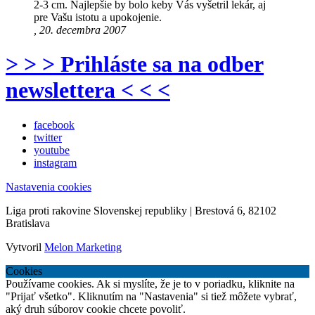
2-3 cm. Najlepšie by bolo keby Vás vyšetril lekár, aj
pre Vašu istotu a upokojenie.
, 20. decembra 2007
> > > Prihláste sa na odber
newslettera < < <
facebook
twitter
youtube
instagram
Nastavenia cookies
Liga proti rakovine Slovenskej republiky | Brestová 6, 82102
Bratislava
Vytvoril
Melon Marketing
Cookies
Používame cookies. Ak si myslíte, že je to v poriadku, kliknite na
"Prijať všetko". Kliknutím na "Nastavenia" si tiež môžete vybrať,
aký druh súborov cookie chcete povoliť.