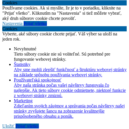
Cookies
Používame cookies. Ak si myslíte, že je to v poriadku, kliknite na
"Prijať všetko". Kliknutím na "Nastavenia" si tiež môžete vybrať,
aký druh súborov cookie chcete povoliť.
Nastavenia
Prijať všetko
Cookies
Vyberte, aké súbory cookie chcete prijať. Váš výber sa uloží na
jeden rok.
Nevyhnutné
Tieto súbory cookie nie sú voliteľné. Sú potrebné pre
fungovanie webovej stránky.
Štatistiky
Aby sme mohli zlepšiť funkčnosť a štruktúru webovej stránky
na základe spôsobu používania webovej stránky.
Používateľská spokojnosť
Aby naša stránka počas vašej návštevy fungovala čo
najlepšie. Ak tieto súbory cookie odmietnete, niektoré funkcie
z webovej stránky zmiznú.
Marketing
Zdieľaním svojich záujmov a správania počas návštevy našej
stránky zvyšujete šancu na zobrazenie kvalitnejšie
prispôsobeného obsahu a ponúk.
Uložiť
Prijať všetko