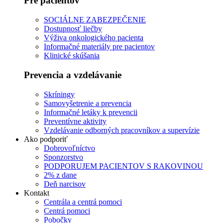
Pre pacientov
SOCIÁLNE ZABEZPEČENIE
Dostupnosť liečby
Výživa onkologického pacienta
Informačné materiály pre pacientov
Klinické skúšania
Prevencia a vzdelávanie
Skríningy
Samovyšetrenie a prevencia
Informačné letáky k prevencii
Preventívne aktivity
Vzdelávanie odborných pracovníkov a supervízie
Ako podporiť
Dobrovoľníctvo
Sponzorstvo
PODPORUJEM PACIENTOV S RAKOVINOU
2% z dane
Deň narcisov
Kontakt
Centrála a centrá pomoci
Centrá pomoci
Pobočky