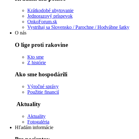
Krátkodobé ubytovanie
Jednorazový príspevok
OnkoForum.sk
Vystrihaj sa Slovensko / Parochne / Hodvábne šatky
O nás
O lige proti rakovine
Kto sme
Z histórie
Ako sme hospodárili
Výročné správy
Použitie financií
Aktuality
Aktuality
Fotogaléria
Hľadám informácie