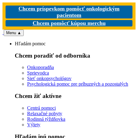
Chcem príspevkom pomôcť onkologickým
pacientom
Chcem pomôcť kúpou merchu
Menu
▲
Hľadám pomoc
Chcem poradiť od odborníka
Onkoporadňa
Sprievodca
Sieť onkopsychológov
Psychologická pomoc pre príbuzných a pozostalých
Chcem žiť aktívne
Centrá pomoci
Relaxačné pobyty
Rodinná týždňovka
Výlety
Hľadám inú pomoc