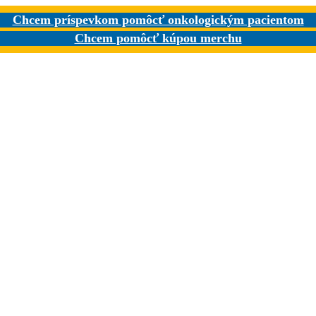
Chcem príspevkom pomôcť onkologickým pacientom
Chcem pomôcť kúpou merchu