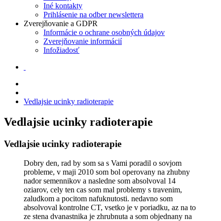
Iné kontakty
Prihlásenie na odber newslettera
Zverejňovanie a GDPR
Informácie o ochrane osobných údajov
Zverejňovanie informácií
Infožiadosť
Vedlajsie ucinky radioterapie
Vedlajsie ucinky radioterapie
Vedlajsie ucinky radioterapie
Dobry den, rad by som sa s Vami poradil o sovjom
probleme, v maji 2010 som bol operovany na zhubny
nador semennikov a nasledne som absolvoval 14
oziarov, cely ten cas som mal problemy s travenim,
zaludkom a pocitom nafuknutosti. nedavno som
absolvoval kontrolne CT, vsetko je v poriadku, az na to
ze stena dvanastnika je zhrubnuta a som objednany na