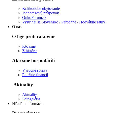
Krátkodobé ubytovanie
Jednorazový príspevok
OnkoForum.sk
Vystrihaj sa Slovensko / Parochne / Hodvábne šatky
O nás
O lige proti rakovine
Kto sme
Z histórie
Ako sme hospodárili
Výročné správy
Použitie financií
Aktuality
Aktuality
Fotogaléria
Hľadám informácie