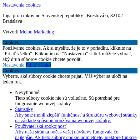
Nastavenia cookies
Liga proti rakovine Slovenskej republiky | Brestová 6, 82102
Bratislava
Vytvoril
Melon Marketing
Cookies
Používame cookies. Ak si myslíte, že je to v poriadku, kliknite na
"Prijať všetko". Kliknutím na "Nastavenia" si tiež môžete vybrať,
aký druh súborov cookie chcete povoliť.
Nastavenia
Prijať všetko
Cookies
Vyberte, aké súbory cookie chcete prijať. Váš výber sa uloží na
jeden rok.
Nevyhnutné
Tieto súbory cookie nie sú voliteľné. Sú potrebné pre
fungovanie webovej stránky.
Štatistiky
Aby sme mohli zlepšiť funkčnosť a štruktúru webovej stránky
na základe spôsobu používania webovej stránky.
Používateľská spokojnosť
Aby naša stránka počas vašej návštevy fungovala čo
najlepšie. Ak tieto súbory cookie odmietnete, niektoré funkcie