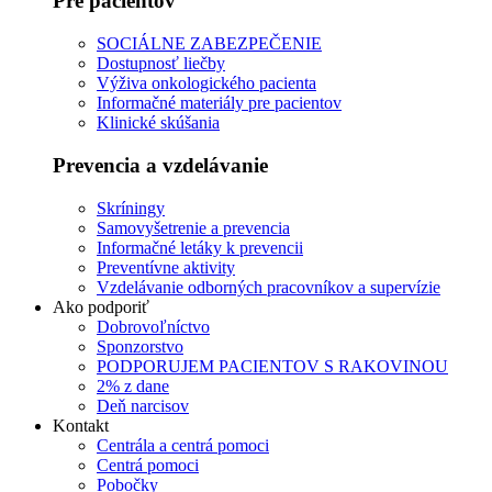
Pre pacientov
SOCIÁLNE ZABEZPEČENIE
Dostupnosť liečby
Výživa onkologického pacienta
Informačné materiály pre pacientov
Klinické skúšania
Prevencia a vzdelávanie
Skríningy
Samovyšetrenie a prevencia
Informačné letáky k prevencii
Preventívne aktivity
Vzdelávanie odborných pracovníkov a supervízie
Ako podporiť
Dobrovoľníctvo
Sponzorstvo
PODPORUJEM PACIENTOV S RAKOVINOU
2% z dane
Deň narcisov
Kontakt
Centrála a centrá pomoci
Centrá pomoci
Pobočky