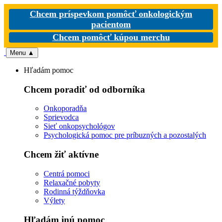
Chcem príspevkom pomôcť onkologickým
pacientom
Chcem pomôcť kúpou merchu
Menu
▲
Hľadám pomoc
Chcem poradiť od odborníka
Onkoporadňa
Sprievodca
Sieť onkopsychológov
Psychologická pomoc pre príbuzných a pozostalých
Chcem žiť aktívne
Centrá pomoci
Relaxačné pobyty
Rodinná týždňovka
Výlety
Hľadám inú pomoc