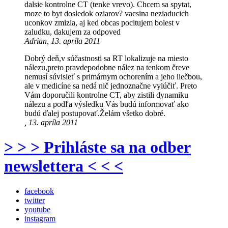
dalsie kontrolne CT (tenke vrevo). Chcem sa spytat,
moze to byt dosledok oziarov? vacsina neziaducich
uconkov zmizla, aj ked obcas pocitujem bolest v
zaludku, dakujem za odpoved
Adrian, 13. apríla 2011
Dobrý deň,v súčastnosti sa RT lokalizuje na miesto
nálezu,preto pravdepodobne nález na tenkom čreve
nemusí súvisieť s primárnym ochorením a jeho liečbou,
ale v medicíne sa nedá nič jednoznačne vylúčiť. Preto
Vám doporučili kontrolne CT, aby zistili dynamiku
nálezu a podľa výsledku Vás budú informovať ako
budú ďalej postupovať.Želám všetko dobré.
, 13. apríla 2011
> > > Prihláste sa na odber
newslettera < < <
facebook
twitter
youtube
instagram