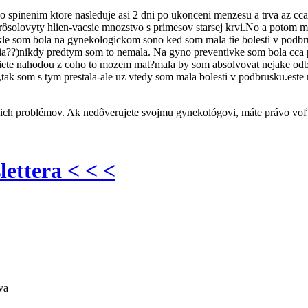
inenim ktore nasleduje asi 2 dni po ukonceni menzesu a trva az cca 
y rôsolovyty hlien-vacsie mnozstvo s primesov starsej krvi.No a poto
 som bola na gynekologickom sono ked som mala tie bolesti v podbrusi
ulacia??)nikdy predtym som to nemala. Na gyno preventivke som bola cc
eviete nahodou z coho to mozem mat?mala by som absolvovat nejake odb
,tak som s tym prestala-ale uz vtedy som mala bolesti v podbrusku.este
Vašich problémov. Ak nedôverujete svojmu gynekológovi, máte právo voľb
lettera < < <
va