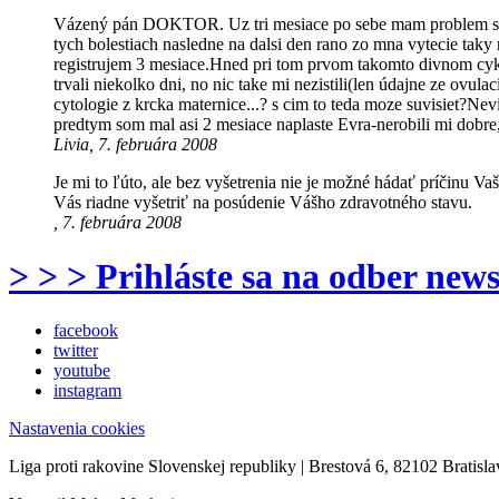
Vázený pán DOKTOR. Uz tri mesiace po sebe mam problem so sp
tych bolestiach nasledne na dalsi den rano zo mna vytecie tak
registrujem 3 mesiace.Hned pri tom prvom takomto divnom cykle
trvali niekolko dni, no nic take mi nezistili(len údajne ze ov
cytologie z krcka maternice...? s cim to teda moze suvisiet?N
predtym som mal asi 2 mesiace naplaste Evra-nerobili mi dobre
Livia, 7. februára 2008
Je mi to ľúto, ale bez vyšetrenia nie je možné hádať príčinu 
Vás riadne vyšetriť na posúdenie Vášho zdravotného stavu.
, 7. februára 2008
> > > Prihláste sa na odber news
facebook
twitter
youtube
instagram
Nastavenia cookies
Liga proti rakovine Slovenskej republiky | Brestová 6, 82102 Bratisla