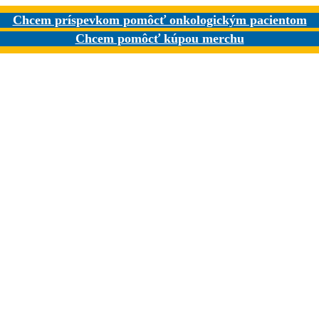
Chcem príspevkom pomôcť onkologickým pacientom
Chcem pomôcť kúpou merchu