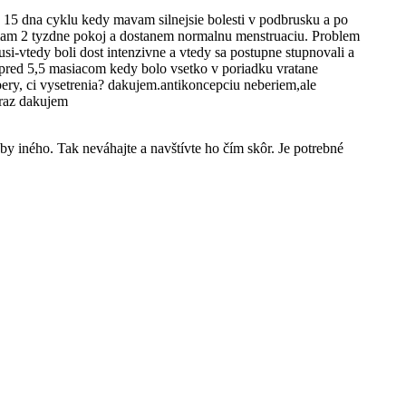
15 dna cyklu kedy mavam silnejsie bolesti v podbrusku a po
m mam 2 tyzdne pokoj a dostanem normalnu menstruaciu. Problem
-vtedy boli dost intenzivne a vtedy sa postupne stupnovali a
a pred 5,5 masiacom kedy bolo vsetko v poriadku vratane
ery, ci vysetrenia? dakujem.antikoncepciu neberiem,ale
 raz dakujem
y iného. Tak neváhajte a navštívte ho čím skôr. Je potrebné