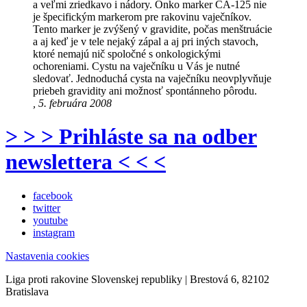
a veľmi zriedkavo i nádory. Onko marker CA-125 nie
je špecifickým markerom pre rakovinu vaječníkov.
Tento marker je zvýšený v gravidite, počas menštruácie
a aj keď je v tele nejaký zápal a aj pri iných stavoch,
ktoré nemajú nič spoločné s onkologickými
ochoreniami. Cystu na vaječníku u Vás je nutné
sledovať. Jednoduchá cysta na vaječníku neovplyvňuje
priebeh gravidity ani možnosť spontánneho pôrodu.
, 5. februára 2008
> > > Prihláste sa na odber
newslettera < < <
facebook
twitter
youtube
instagram
Nastavenia cookies
Liga proti rakovine Slovenskej republiky | Brestová 6, 82102
Bratislava