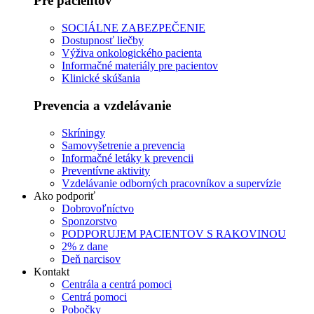
Pre pacientov
SOCIÁLNE ZABEZPEČENIE
Dostupnosť liečby
Výživa onkologického pacienta
Informačné materiály pre pacientov
Klinické skúšania
Prevencia a vzdelávanie
Skríningy
Samovyšetrenie a prevencia
Informačné letáky k prevencii
Preventívne aktivity
Vzdelávanie odborných pracovníkov a supervízie
Ako podporiť
Dobrovoľníctvo
Sponzorstvo
PODPORUJEM PACIENTOV S RAKOVINOU
2% z dane
Deň narcisov
Kontakt
Centrála a centrá pomoci
Centrá pomoci
Pobočky