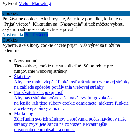
Vytvoril
Melon Marketing
Cookies
Používame cookies. Ak si myslíte, že je to v poriadku, kliknite na
"Prijať všetko". Kliknutím na "Nastavenia" si tiež môžete vybrať,
aký druh súborov cookie chcete povoliť.
Nastavenia
Prijať všetko
Cookies
Vyberte, aké súbory cookie chcete prijať. Váš výber sa uloží na
jeden rok.
Nevyhnutné
Tieto súbory cookie nie sú voliteľné. Sú potrebné pre
fungovanie webovej stránky.
Štatistiky
Aby sme mohli zlepšiť funkčnosť a štruktúru webovej stránky
na základe spôsobu používania webovej stránky.
Používateľská spokojnosť
Aby naša stránka počas vašej návštevy fungovala čo
najlepšie. Ak tieto súbory cookie odmietnete, niektoré funkcie
z webovej stránky zmiznú.
Marketing
Zdieľaním svojich záujmov a správania počas návštevy našej
stránky zvyšujete šancu na zobrazenie kvalitnejšie
prispôsobeného obsahu a ponúk.