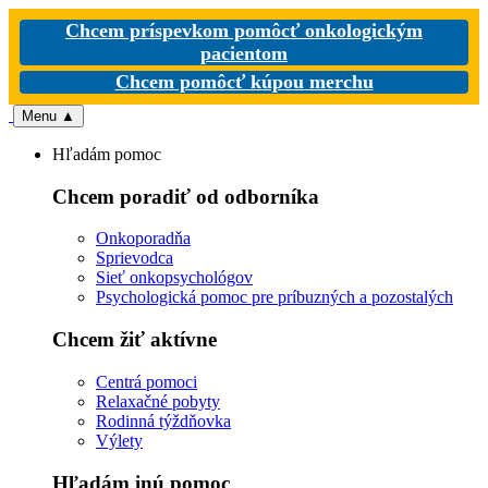
Chcem príspevkom pomôcť onkologickým
pacientom
Chcem pomôcť kúpou merchu
Menu
▲
Hľadám pomoc
Chcem poradiť od odborníka
Onkoporadňa
Sprievodca
Sieť onkopsychológov
Psychologická pomoc pre príbuzných a pozostalých
Chcem žiť aktívne
Centrá pomoci
Relaxačné pobyty
Rodinná týždňovka
Výlety
Hľadám inú pomoc