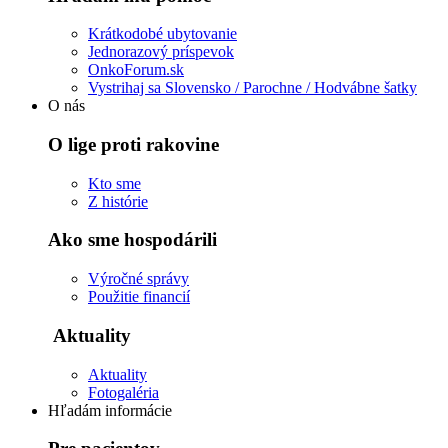
Krátkodobé ubytovanie
Jednorazový príspevok
OnkoForum.sk
Vystrihaj sa Slovensko / Parochne / Hodvábne šatky
O nás
O lige proti rakovine
Kto sme
Z histórie
Ako sme hospodárili
Výročné správy
Použitie financií
Aktuality
Aktuality
Fotogaléria
Hľadám informácie