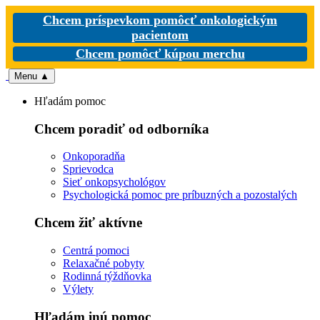
Chcem príspevkom pomôcť onkologickým
pacientom
Chcem pomôcť kúpou merchu
Menu
▲
Hľadám pomoc
Chcem poradiť od odborníka
Onkoporadňa
Sprievodca
Sieť onkopsychológov
Psychologická pomoc pre príbuzných a pozostalých
Chcem žiť aktívne
Centrá pomoci
Relaxačné pobyty
Rodinná týždňovka
Výlety
Hľadám inú pomoc