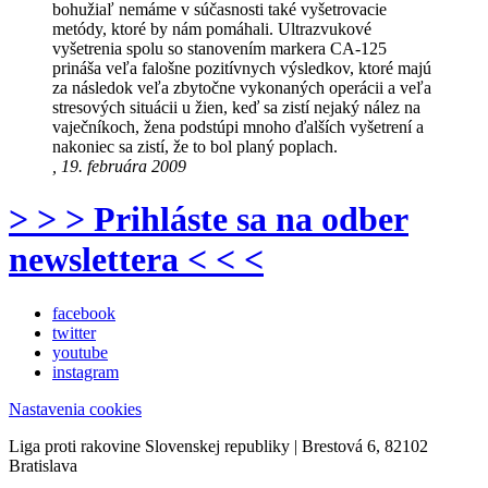
bohužiaľ nemáme v súčasnosti také vyšetrovacie
metódy, ktoré by nám pomáhali. Ultrazvukové
vyšetrenia spolu so stanovením markera CA-125
prináša veľa falošne pozitívnych výsledkov, ktoré majú
za následok veľa zbytočne vykonaných operácii a veľa
stresových situácii u žien, keď sa zistí nejaký nález na
vaječníkoch, žena podstúpi mnoho ďalších vyšetrení a
nakoniec sa zistí, že to bol planý poplach.
, 19. februára 2009
> > > Prihláste sa na odber
newslettera < < <
facebook
twitter
youtube
instagram
Nastavenia cookies
Liga proti rakovine Slovenskej republiky | Brestová 6, 82102
Bratislava