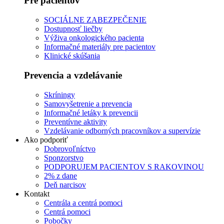
Pre pacientov
SOCIÁLNE ZABEZPEČENIE
Dostupnosť liečby
Výživa onkologického pacienta
Informačné materiály pre pacientov
Klinické skúšania
Prevencia a vzdelávanie
Skríningy
Samovyšetrenie a prevencia
Informačné letáky k prevencii
Preventívne aktivity
Vzdelávanie odborných pracovníkov a supervízie
Ako podporiť
Dobrovoľníctvo
Sponzorstvo
PODPORUJEM PACIENTOV S RAKOVINOU
2% z dane
Deň narcisov
Kontakt
Centrála a centrá pomoci
Centrá pomoci
Pobočky