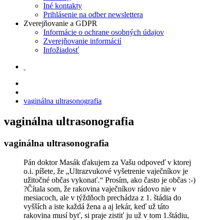
Iné kontakty
Prihlásenie na odber newslettera
Zverejňovanie a GDPR
Informácie o ochrane osobných údajov
Zverejňovanie informácií
Infožiadosť
vaginálna ultrasonografia
vaginálna ultrasonografia
vaginálna ultrasonografia
Pán doktor Masák ďakujem za Vašu odpoveď v ktorej
o.i. píšete, že „Ultrazvukové vyšetrenie vaječníkov je
užitočné občas vykonať.“ Prosím, ako často je občas :-)
?Čítala som, že rakovina vaječníkov rádovo nie v
mesiacoch, ale v týždňoch prechádza z 1. štádia do
vyšších a iste každá žena a aj lekár, keď už táto
rakovina musí byť, si praje zistiť ju už v tom 1.štádiu,