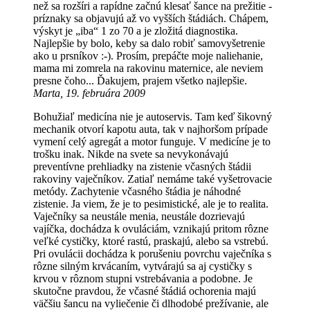
než sa rozšíri a rapídne začnú klesať šance na prežitie -
príznaky sa objavujú až vo vyšších štádiách. Chápem,
výskyt je „iba“ 1 zo 70 a je zložitá diagnostika.
Najlepšie by bolo, keby sa dalo robiť samovyšetrenie
ako u prsníkov :-). Prosím, prepáčte moje naliehanie,
mama mi zomrela na rakovinu maternice, ale neviem
presne čoho... Ďakujem, prajem všetko najlepšie.
Marta, 19. februára 2009
Bohužiaľ medicína nie je autoservis. Tam keď šikovný
mechanik otvorí kapotu auta, tak v najhoršom prípade
vymení celý agregát a motor funguje. V medicíne je to
trošku inak. Nikde na svete sa nevykonávajú
preventívne prehliadky na zistenie včasných štádii
rakoviny vaječníkov. Zatiaľ nemáme také vyšetrovacie
metódy. Zachytenie včasného štádia je náhodné
zistenie. Ja viem, že je to pesimistické, ale je to realita.
Vaječníky sa neustále menia, neustále dozrievajú
vajíčka, dochádza k ovuláciám, vznikajú pritom rôzne
veľké cystičky, ktoré rastú, praskajú, alebo sa vstrebú.
Pri ovulácii dochádza k porušeniu povrchu vaječníka s
rôzne silným krvácaním, vytvárajú sa aj cystičky s
krvou v rôznom stupni vstrebávania a podobne. Je
skutočne pravdou, že včasné štádiá ochorenia majú
väčšiu šancu na vyliečenie či dlhodobé prežívanie, ale