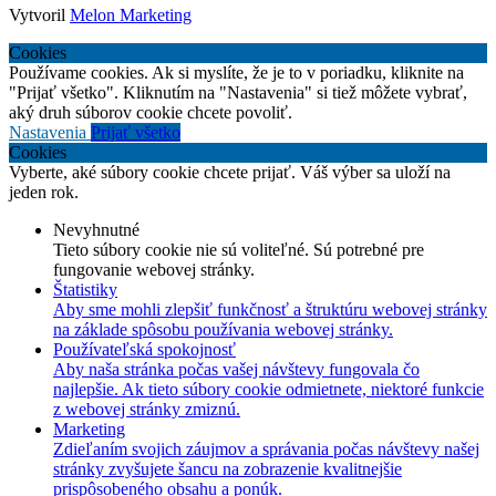
Vytvoril
Melon Marketing
Cookies
Používame cookies. Ak si myslíte, že je to v poriadku, kliknite na
"Prijať všetko". Kliknutím na "Nastavenia" si tiež môžete vybrať,
aký druh súborov cookie chcete povoliť.
Nastavenia
Prijať všetko
Cookies
Vyberte, aké súbory cookie chcete prijať. Váš výber sa uloží na
jeden rok.
Nevyhnutné
Tieto súbory cookie nie sú voliteľné. Sú potrebné pre
fungovanie webovej stránky.
Štatistiky
Aby sme mohli zlepšiť funkčnosť a štruktúru webovej stránky
na základe spôsobu používania webovej stránky.
Používateľská spokojnosť
Aby naša stránka počas vašej návštevy fungovala čo
najlepšie. Ak tieto súbory cookie odmietnete, niektoré funkcie
z webovej stránky zmiznú.
Marketing
Zdieľaním svojich záujmov a správania počas návštevy našej
stránky zvyšujete šancu na zobrazenie kvalitnejšie
prispôsobeného obsahu a ponúk.