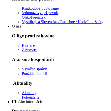
Krátkodobé ubytovanie
Jednorazový príspevok
OnkoForum.sk
Vystrihaj sa Slovensko / Parochne / Hodvábne šatky
O nás
O lige proti rakovine
Kto sme
Z histórie
Ako sme hospodárili
Výročné správy
Použitie financií
Aktuality
Aktuality
Fotogaléria
Hľadám informácie