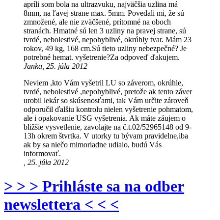
apríli som bola na ultrazvuku, najväčšia uzlina má
8mm, na ľavej strane max. 5mm. Povedali mi, že sú
zmnožené, ale nie zväčšené, prítomné na oboch
stranách. Hmatné sú len 3 uzliny na pravej strane, sú
tvrdé, nebolestivé, nepohyblivé, okrúhly tvar. Mám 23
rokov, 49 kg, 168 cm.Sú tieto uzliny nebezpečné? Je
potrebné hemat. vyšetrenie?Za odpoveď ďakujem.
Janka, 25. júla 2012
Neviem ,kto Vám vyšetril LU so záverom, okrúhle,
tvrdé, nebolestivé ,nepohyblivé, pretože ak tento záver
urobil lekár so skúsenosťami, tak Vám určite zároveň
odporučil ďalšiu kontrolu nielen vyšetrenie pohmatom,
ale i opakovanie USG vyšetrenia. Ak máte záujem o
bližšie vysvetlenie, zavolajte na č.t.02/52965148 od 9-
13h okrem štvrtka. V utorky tu bývam pravidelne,iba
ak by sa niečo mimoriadne udialo, budú Vás
informovať.
, 25. júla 2012
> > > Prihláste sa na odber
newslettera < < <