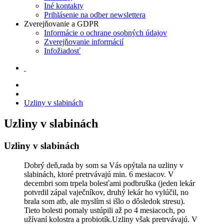
Iné kontakty
Prihlásenie na odber newslettera
Zverejňovanie a GDPR
Informácie o ochrane osobných údajov
Zverejňovanie informácií
Infožiadosť
Uzliny v slabinách
Uzliny v slabinách
Uzliny v slabinách
Dobrý deň,rada by som sa Vás opýtala na uzliny v
slabinách, ktoré pretrvávajú min. 6 mesiacov. V
decembri som trpela bolesťami podbruška (jeden lekár
potvrdil zápal vaječníkov, druhý lekár ho vylúčil, no
brala som atb, ale myslím si išlo o dôsledok stresu).
Tieto bolesti pomaly ustúpili až po 4 mesiacoch, po
užívaní kolostra a probiotík.Uzliny však pretrvávajú. V