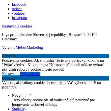
facebook
twitter
youtube
instagram
Nastavenia cookies
Liga proti rakovine Slovenskej republiky | Brestová 6, 82102
Bratislava
Vytvoril
Melon Marketing
Cookies
Používame cookies. Ak si myslíte, že je to v poriadku, kliknite na
"Prijať všetko". Kliknutím na "Nastavenia" si tiež môžete vybrať,
aký druh súborov cookie chcete povoliť.
Nastavenia
Prijať všetko
Cookies
Vyberte, aké súbory cookie chcete prijať. Váš výber sa uloží na
jeden rok.
Nevyhnutné
Tieto súbory cookie nie sú voliteľné. Sú potrebné pre
fungovanie webovej stránky.
Štatistiky