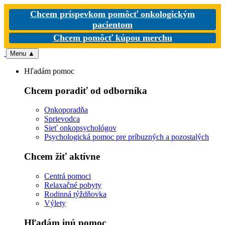
Chcem príspevkom pomôcť onkologickým
pacientom
Chcem pomôcť kúpou merchu
Menu
▲
Hľadám pomoc
Chcem poradiť od odborníka
Onkoporadňa
Sprievodca
Sieť onkopsychológov
Psychologická pomoc pre príbuzných a pozostalých
Chcem žiť aktívne
Centrá pomoci
Relaxačné pobyty
Rodinná týždňovka
Výlety
Hľadám inú pomoc