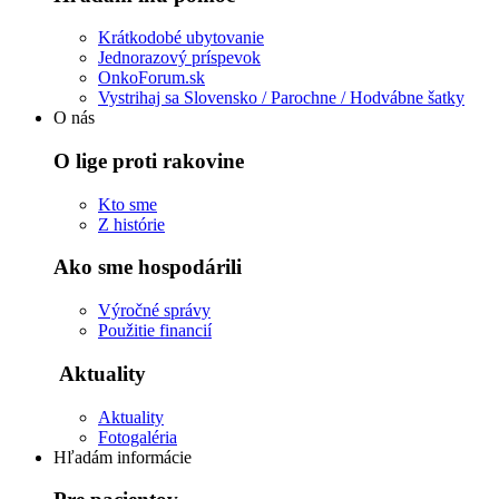
Krátkodobé ubytovanie
Jednorazový príspevok
OnkoForum.sk
Vystrihaj sa Slovensko / Parochne / Hodvábne šatky
O nás
O lige proti rakovine
Kto sme
Z histórie
Ako sme hospodárili
Výročné správy
Použitie financií
Aktuality
Aktuality
Fotogaléria
Hľadám informácie