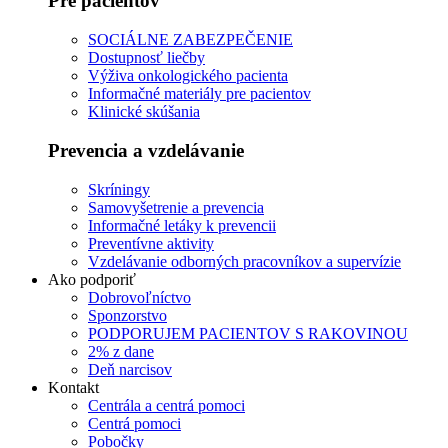
Pre pacientov
SOCIÁLNE ZABEZPEČENIE
Dostupnosť liečby
Výživa onkologického pacienta
Informačné materiály pre pacientov
Klinické skúšania
Prevencia a vzdelávanie
Skríningy
Samovyšetrenie a prevencia
Informačné letáky k prevencii
Preventívne aktivity
Vzdelávanie odborných pracovníkov a supervízie
Ako podporiť
Dobrovoľníctvo
Sponzorstvo
PODPORUJEM PACIENTOV S RAKOVINOU
2% z dane
Deň narcisov
Kontakt
Centrála a centrá pomoci
Centrá pomoci
Pobočky