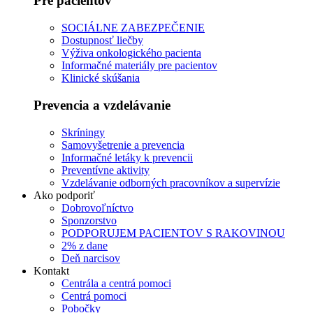
Pre pacientov
SOCIÁLNE ZABEZPEČENIE
Dostupnosť liečby
Výživa onkologického pacienta
Informačné materiály pre pacientov
Klinické skúšania
Prevencia a vzdelávanie
Skríningy
Samovyšetrenie a prevencia
Informačné letáky k prevencii
Preventívne aktivity
Vzdelávanie odborných pracovníkov a supervízie
Ako podporiť
Dobrovoľníctvo
Sponzorstvo
PODPORUJEM PACIENTOV S RAKOVINOU
2% z dane
Deň narcisov
Kontakt
Centrála a centrá pomoci
Centrá pomoci
Pobočky