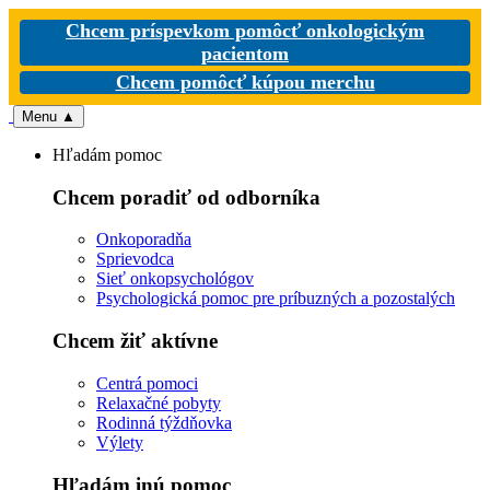
Chcem príspevkom pomôcť onkologickým
pacientom
Chcem pomôcť kúpou merchu
Menu
▲
Hľadám pomoc
Chcem poradiť od odborníka
Onkoporadňa
Sprievodca
Sieť onkopsychológov
Psychologická pomoc pre príbuzných a pozostalých
Chcem žiť aktívne
Centrá pomoci
Relaxačné pobyty
Rodinná týždňovka
Výlety
Hľadám inú pomoc