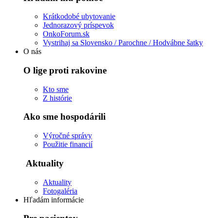
Krátkodobé ubytovanie
Jednorazový príspevok
OnkoForum.sk
Vystrihaj sa Slovensko / Parochne / Hodvábne šatky
O nás
O lige proti rakovine
Kto sme
Z histórie
Ako sme hospodárili
Výročné správy
Použitie financií
Aktuality
Aktuality
Fotogaléria
Hľadám informácie