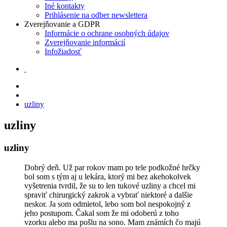
Iné kontakty
Prihlásenie na odber newslettera
Zverejňovanie a GDPR
Informácie o ochrane osobných údajov
Zverejňovanie informácií
Infožiadosť
uzliny
uzliny
uzliny
Dobrý deň. Už par rokov mam po tele podkožné hrčky
bol som s tým aj u lekára, ktorý mi bez akehokolvek
vyšetrenia tvrdil, že su to len tukové uzliny a chcel mi
spraviť chirurgický zakrok a vybrať niektoré a dalšie
neskor. Ja som odmietol, lebo som bol nespokojný z
jeho postupom. Čakal som že mi odoberú z toho
vzorku alebo ma pošlu na sono. Mam známích čo majú