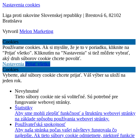
Nastavenia cookies
Liga proti rakovine Slovenskej republiky | Brestová 6, 82102
Bratislava
Vytvoril
Melon Marketing
Cookies
Používame cookies. Ak si myslíte, že je to v poriadku, kliknite na
"Prijať všetko". Kliknutím na "Nastavenia" si tiež môžete vybrať,
aký druh súborov cookie chcete povoliť.
Nastavenia
Prijať všetko
Cookies
Vyberte, aké súbory cookie chcete prijať. Váš výber sa uloží na
jeden rok.
Nevyhnutné
Tieto súbory cookie nie sú voliteľné. Sú potrebné pre
fungovanie webovej stránky.
Štatistiky
Aby sme mohli zlepšiť funkčnosť a štruktúru webovej stránky
na základe spôsobu používania webovej stránky.
Používateľská spokojnosť
Aby naša stránka počas vašej návštevy fungovala čo
najlepšie. Ak tieto súbory cookie odmietnete, niektoré funkcie