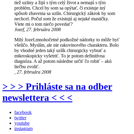
tiež uzliny a žijú s tým celý život a nemajú s tým
problém. Chcel by som sa opýtať, či existuje iný
spôsob zbavenia sa uzlín. Chirurgický zákrok by som
nechcel. Počul som že existujú aj nejaké mastičky.
Viete mi o tom niečo povedať?
Jozef, 27. februára 2008
Milý Jozef,mnohočetné podkožné nádorky to môže byť
všeličo. Myslím, ale nie rakovinového charakteru. Bolo
by vhodné jeden taký uzlík chirurgicky vybrať a
mikroskopicky vyšetriť. To je potom definitívna
diagnóza. A až potom následne určiť čo robiť – akú
liečbu zvoliť.
, 27. februára 2008
> > > Prihláste sa na odber
newslettera < < <
facebook
twitter
youtube
instagram