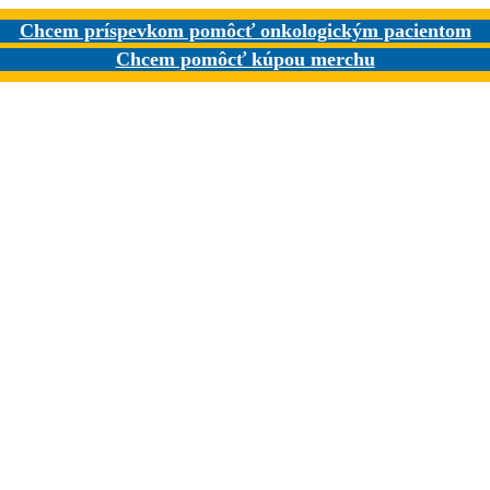
Chcem príspevkom pomôcť onkologickým pacientom
Chcem pomôcť kúpou merchu