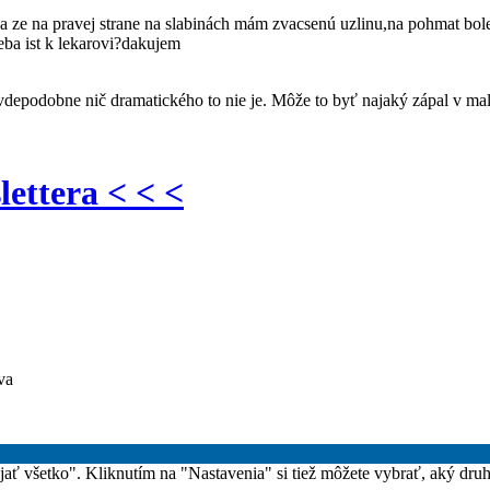
e na pravej strane na slabinách mám zvacsenú uzlinu,na pohmat bolesti
eba ist k lekarovi?dakujem
ravdepodobne nič dramatického to nie je. Môže to byť najaký zápal v ma
lettera < < <
va
rijať všetko". Kliknutím na "Nastavenia" si tiež môžete vybrať, aký dru