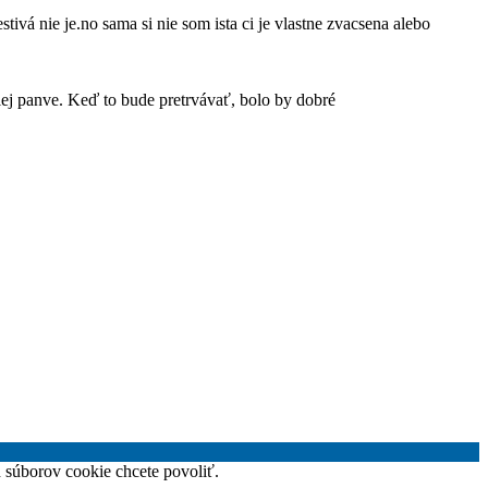
vá nie je.no sama si nie som ista ci je vlastne zvacsena alebo
lej panve. Keď to bude pretrvávať, bolo by dobré
h súborov cookie chcete povoliť.