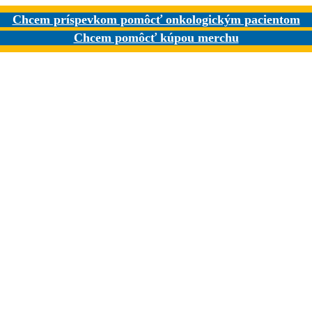
Chcem príspevkom pomôcť onkologickým pacientom
Chcem pomôcť kúpou merchu