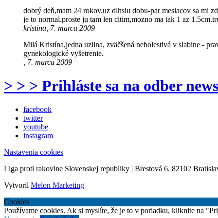
dobrý deň,mam 24 rokov.uz dlhsiu dobu-par mesiacov sa mi zda z
je to normal.proste ju tam len citim,mozno ma tak 1 az 1.5cm.tr
kristina, 7. marca 2009
Milá Kristína,jedna uzlina, zväčšená nebolestivá v slabine - p
gynekologické vyšetrenie.
, 7. marca 2009
> > > Prihláste sa na odber news
facebook
twitter
youtube
instagram
Nastavenia cookies
Liga proti rakovine Slovenskej republiky | Brestová 6, 82102 Bratisla
Vytvoril
Melon Marketing
Cookies
Používame cookies. Ak si myslíte, že je to v poriadku, kliknite na "P