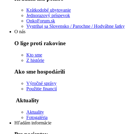
Krátkodobé ubytovanie
Jednorazový príspevok
OnkoForum.sk
Vystrihaj sa Slovensko / Parochne / Hodvábne šatky
O nás
O lige proti rakovine
Kto sme
Z histórie
Ako sme hospodárili
Výročné správy
Použitie financií
Aktuality
Aktuality
Fotogaléria
Hľadám informácie