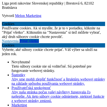
Liga proti rakovine Slovenskej republiky | Brestová 6, 82102
Bratislava
Vytvoril
Melon Marketing
Cookies
Používame cookies. Ak si myslíte, že je to v poriadku, kliknite na
"Prijať všetko". Kliknutím na "Nastavenia" si tiež môžete vybrať,
aký druh súborov cookie chcete povoliť.
Nastavenia
Prijať všetko
Cookies
Vyberte, aké súbory cookie chcete prijať. Váš výber sa uloží na
jeden rok.
Nevyhnutné
Tieto súbory cookie nie sú voliteľné. Sú potrebné pre
fungovanie webovej stránky.
Štatistiky
Aby sme mohli zlepšiť funkčnosť a štruktúru webovej stránky
na základe spôsobu používania webovej stránky.
Používateľská spokojnosť
Aby naša stránka počas vašej návštevy fungovala čo
najlepšie. Ak tieto súbory cookie odmietnete, niektoré funkcie
z webovej stránky zmiznú.
Marketing