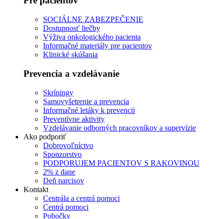
Pre pacientov
SOCIÁLNE ZABEZPEČENIE
Dostupnosť liečby
Výživa onkologického pacienta
Informačné materiály pre pacientov
Klinické skúšania
Prevencia a vzdelávanie
Skríningy
Samovyšetrenie a prevencia
Informačné letáky k prevencii
Preventívne aktivity
Vzdelávanie odborných pracovníkov a supervízie
Ako podporiť
Dobrovoľníctvo
Sponzorstvo
PODPORUJEM PACIENTOV S RAKOVINOU
2% z dane
Deň narcisov
Kontakt
Centrála a centrá pomoci
Centrá pomoci
Pobočky