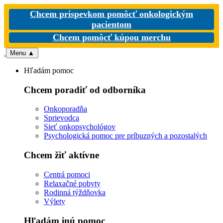
Chcem príspevkom pomôcť onkologickým
pacientom
Chcem pomôcť kúpou merchu
Menu
▲
Hľadám pomoc
Chcem poradiť od odborníka
Onkoporadňa
Sprievodca
Sieť onkopsychológov
Psychologická pomoc pre príbuzných a pozostalých
Chcem žiť aktívne
Centrá pomoci
Relaxačné pobyty
Rodinná týždňovka
Výlety
Hľadám inú pomoc