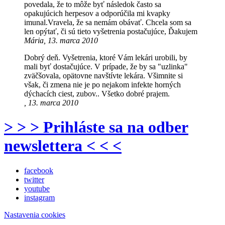
povedala, že to môže byť následok často sa
opakujúcich herpesov a odporúčila mi kvapky
imunal.Vravela, že sa nemám obávať. Chcela som sa
len opýtať, či sú tieto vyšetrenia postačujúce, Ďakujem
Mária, 13. marca 2010
Dobrý deň. Vyšetrenia, ktoré Vám lekári urobili, by
mali byť dostačujúce. V prípade, že by sa "uzlinka"
zväčšovala, opätovne navštívte lekára. Všimnite si
však, či zmena nie je po nejakom infekte horných
dýchacích ciest, zubov.. Všetko dobré prajem.
, 13. marca 2010
> > > Prihláste sa na odber
newslettera < < <
facebook
twitter
youtube
instagram
Nastavenia cookies