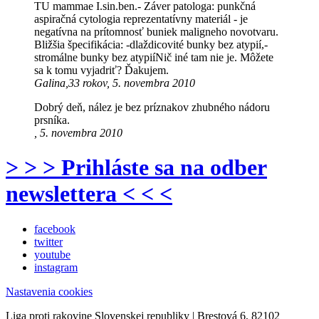
TU mammae I.sin.ben.- Záver patologa: punkčná
aspiračná cytologia reprezentatívny materiál - je
negatívna na prítomnosť buniek maligneho novotvaru.
Bližšia špecifikácia: -dlaždicovité bunky bez atypií,-
stromálne bunky bez atypiíNič iné tam nie je. Môžete
sa k tomu vyjadriť? Ďakujem.
Galina,33 rokov, 5. novembra 2010
Dobrý deň, nález je bez príznakov zhubného nádoru
prsníka.
, 5. novembra 2010
> > > Prihláste sa na odber
newslettera < < <
facebook
twitter
youtube
instagram
Nastavenia cookies
Liga proti rakovine Slovenskej republiky | Brestová 6, 82102