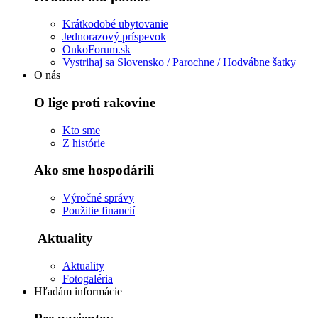
Krátkodobé ubytovanie
Jednorazový príspevok
OnkoForum.sk
Vystrihaj sa Slovensko / Parochne / Hodvábne šatky
O nás
O lige proti rakovine
Kto sme
Z histórie
Ako sme hospodárili
Výročné správy
Použitie financií
Aktuality
Aktuality
Fotogaléria
Hľadám informácie