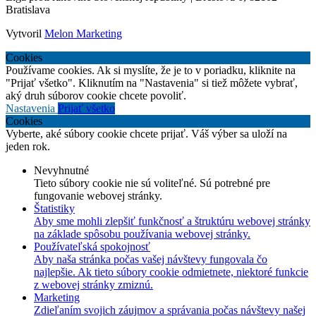
Bratislava
Vytvoril
Melon Marketing
Cookies
Používame cookies. Ak si myslíte, že je to v poriadku, kliknite na
"Prijať všetko". Kliknutím na "Nastavenia" si tiež môžete vybrať,
aký druh súborov cookie chcete povoliť.
Nastavenia
Prijať všetko
Cookies
Vyberte, aké súbory cookie chcete prijať. Váš výber sa uloží na
jeden rok.
Nevyhnutné
Tieto súbory cookie nie sú voliteľné. Sú potrebné pre
fungovanie webovej stránky.
Štatistiky
Aby sme mohli zlepšiť funkčnosť a štruktúru webovej stránky
na základe spôsobu používania webovej stránky.
Používateľská spokojnosť
Aby naša stránka počas vašej návštevy fungovala čo
najlepšie. Ak tieto súbory cookie odmietnete, niektoré funkcie
z webovej stránky zmiznú.
Marketing
Zdieľaním svojich záujmov a správania počas návštevy našej