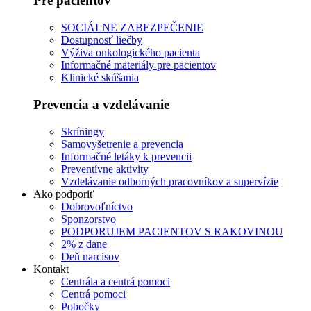
Pre pacientov
SOCIÁLNE ZABEZPEČENIE
Dostupnosť liečby
Výživa onkologického pacienta
Informačné materiály pre pacientov
Klinické skúšania
Prevencia a vzdelávanie
Skríningy
Samovyšetrenie a prevencia
Informačné letáky k prevencii
Preventívne aktivity
Vzdelávanie odborných pracovníkov a supervízie
Ako podporiť
Dobrovoľníctvo
Sponzorstvo
PODPORUJEM PACIENTOV S RAKOVINOU
2% z dane
Deň narcisov
Kontakt
Centrála a centrá pomoci
Centrá pomoci
Pobočky