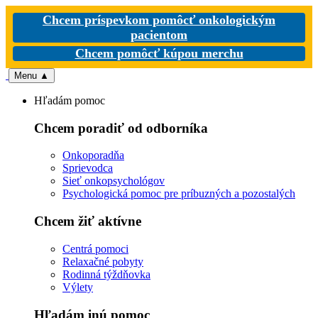
Chcem príspevkom pomôcť onkologickým
pacientom
Chcem pomôcť kúpou merchu
Menu
▲
Hľadám pomoc
Chcem poradiť od odborníka
Onkoporadňa
Sprievodca
Sieť onkopsychológov
Psychologická pomoc pre príbuzných a pozostalých
Chcem žiť aktívne
Centrá pomoci
Relaxačné pobyty
Rodinná týždňovka
Výlety
Hľadám inú pomoc