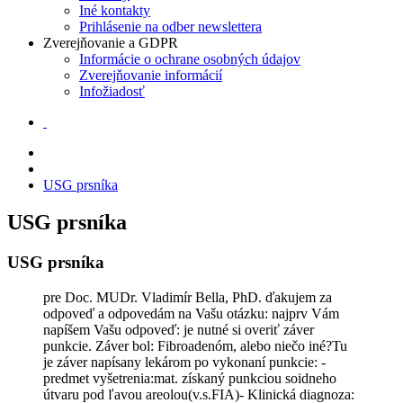
Iné kontakty
Prihlásenie na odber newslettera
Zverejňovanie a GDPR
Informácie o ochrane osobných údajov
Zverejňovanie informácií
Infožiadosť
USG prsníka
USG prsníka
USG prsníka
pre Doc. MUDr. Vladimír Bella, PhD. ďakujem za
odpoveď a odpovedám na Vašu otázku: najprv Vám
napíšem Vašu odpoveď: je nutné si overiť záver
punkcie. Záver bol: Fibroadenóm, alebo niečo iné?Tu
je záver napísany lekárom po vykonaní punkcie: -
predmet vyšetrenia:mat. získaný punkciou soidneho
útvaru pod ľavou areolou(v.s.FIA)- Klinická diagnoza: