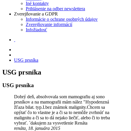
Iné kontakty
Prihlásenie na odber newslettera
Zverejňovanie a GDPR
Informácie o ochrane osobných údajov
Zverejňovanie informácií
Infožiadosť
USG prsníka
USG prsníka
USG prsníka
Dobrý deň, absolvovala som mamografiu aj sono
prsníkov a na mamografii mám nález "Hypodenzná
žľaza bilat. typ.I.bez známok malignity.Chcem sa
opýtať čo to vlastne je a či sa to nemôže zvrhnúť na
malignitu a či sa to dá nejako liečiť, alebo či to treba
vybrať. ´dakujem za vysvetlenie Renáta
renáta, 18. januára 2015