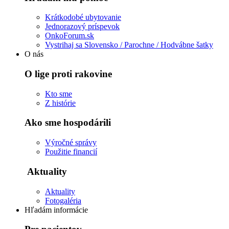
Krátkodobé ubytovanie
Jednorazový príspevok
OnkoForum.sk
Vystrihaj sa Slovensko / Parochne / Hodvábne šatky
O nás
O lige proti rakovine
Kto sme
Z histórie
Ako sme hospodárili
Výročné správy
Použitie financií
Aktuality
Aktuality
Fotogaléria
Hľadám informácie