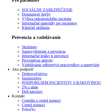
Pre pacientov
SOCIÁLNE ZABEZPEČENIE
Dostupnosť liečby
Výživa onkologického pacienta
Informačné materiály pre pacientov
Klinické skúšania
Prevencia a vzdelávanie
Skríningy
Samovyšetrenie a prevencia
Informačné letáky k prevencii
Preventívne aktivity
Vzdelávanie odborných pracovníkov a supervízie
Ako podporiť
Dobrovoľníctvo
Sponzorstvo
PODPORUJEM PACIENTOV S RAKOVINOU
2% z dane
Deň narcisov
Kontakt
Centrála a centrá pomoci
Centrá pomoci
Pobočky