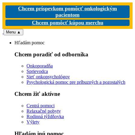
Chcem príspevkom pomôcť onkologickým
pacientom
Chcem pomôcť kúpou merchu
Menu
▲
Hľadám pomoc
Chcem poradiť od odborníka
Onkoporadňa
Sprievodca
Sieť onkopsychológov
Psychologická pomoc pre príbuzných a pozostalých
Chcem žiť aktívne
Centrá pomoci
Relaxačné pobyty
Rodinná týždňovka
Výlety
Hľadám inú pomoc