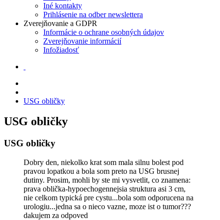
Iné kontakty
Prihlásenie na odber newslettera
Zverejňovanie a GDPR
Informácie o ochrane osobných údajov
Zverejňovanie informácií
Infožiadosť
USG obličky
USG obličky
USG obličky
Dobry den, niekolko krat som mala silnu bolest pod
pravou lopatkou a bola som preto na USG brusnej
dutiny. Prosim, mohli by ste mi vysvetlit, co znamena:
prava oblička-hypoechogennejsia struktura asi 3 cm,
nie celkom typická pre cystu...bola som odporucena na
urologiu...jedna sa o nieco vazne, moze ist o tumor???
dakujem za odpoved