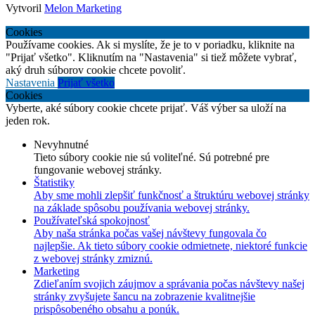
Vytvoril
Melon Marketing
Cookies
Používame cookies. Ak si myslíte, že je to v poriadku, kliknite na
"Prijať všetko". Kliknutím na "Nastavenia" si tiež môžete vybrať,
aký druh súborov cookie chcete povoliť.
Nastavenia
Prijať všetko
Cookies
Vyberte, aké súbory cookie chcete prijať. Váš výber sa uloží na
jeden rok.
Nevyhnutné
Tieto súbory cookie nie sú voliteľné. Sú potrebné pre
fungovanie webovej stránky.
Štatistiky
Aby sme mohli zlepšiť funkčnosť a štruktúru webovej stránky
na základe spôsobu používania webovej stránky.
Používateľská spokojnosť
Aby naša stránka počas vašej návštevy fungovala čo
najlepšie. Ak tieto súbory cookie odmietnete, niektoré funkcie
z webovej stránky zmiznú.
Marketing
Zdieľaním svojich záujmov a správania počas návštevy našej
stránky zvyšujete šancu na zobrazenie kvalitnejšie
prispôsobeného obsahu a ponúk.