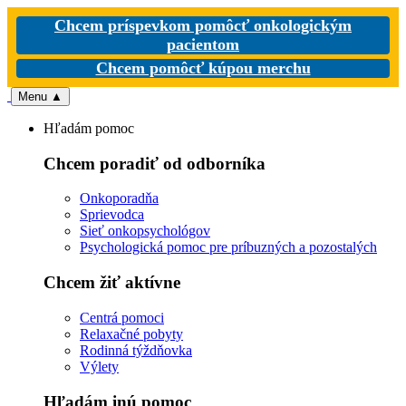
Chcem príspevkom pomôcť onkologickým
pacientom
Chcem pomôcť kúpou merchu
Menu
▲
Hľadám pomoc
Chcem poradiť od odborníka
Onkoporadňa
Sprievodca
Sieť onkopsychológov
Psychologická pomoc pre príbuzných a pozostalých
Chcem žiť aktívne
Centrá pomoci
Relaxačné pobyty
Rodinná týždňovka
Výlety
Hľadám inú pomoc