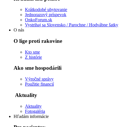
Krátkodobé ubytovanie
Jednorazový príspevok
OnkoForum.sk
Vystrihaj sa Slovensko / Parochne / Hodvábne šatky
O nás
O lige proti rakovine
Kto sme
Z histórie
Ako sme hospodárili
Výročné správy
Použitie financií
Aktuality
Aktuality
Fotogaléria
Hľadám informácie