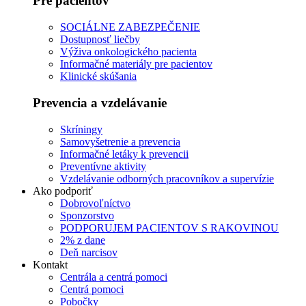
Pre pacientov
SOCIÁLNE ZABEZPEČENIE
Dostupnosť liečby
Výživa onkologického pacienta
Informačné materiály pre pacientov
Klinické skúšania
Prevencia a vzdelávanie
Skríningy
Samovyšetrenie a prevencia
Informačné letáky k prevencii
Preventívne aktivity
Vzdelávanie odborných pracovníkov a supervízie
Ako podporiť
Dobrovoľníctvo
Sponzorstvo
PODPORUJEM PACIENTOV S RAKOVINOU
2% z dane
Deň narcisov
Kontakt
Centrála a centrá pomoci
Centrá pomoci
Pobočky