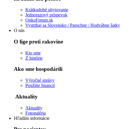
Krátkodobé ubytovanie
Jednorazový príspevok
OnkoForum.sk
Vystrihaj sa Slovensko / Parochne / Hodvábne šatky
O nás
O lige proti rakovine
Kto sme
Z histórie
Ako sme hospodárili
Výročné správy
Použitie financií
Aktuality
Aktuality
Fotogaléria
Hľadám informácie