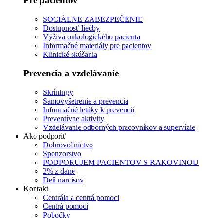
Pre pacientov
SOCIÁLNE ZABEZPEČENIE
Dostupnosť liečby
Výživa onkologického pacienta
Informačné materiály pre pacientov
Klinické skúšania
Prevencia a vzdelávanie
Skríningy
Samovyšetrenie a prevencia
Informačné letáky k prevencii
Preventívne aktivity
Vzdelávanie odborných pracovníkov a supervízie
Ako podporiť
Dobrovoľníctvo
Sponzorstvo
PODPORUJEM PACIENTOV S RAKOVINOU
2% z dane
Deň narcisov
Kontakt
Centrála a centrá pomoci
Centrá pomoci
Pobočky