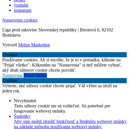
youtube
instagram
Nastavenia cookies
Liga proti rakovine Slovenskej republiky | Brestová 6, 82102
Bratislava
Vytvoril
Melon Marketing
Cookies
Používame cookies. Ak si myslíte, že je to v poriadku, kliknite na
"Prijať všetko". Kliknutím na "Nastavenia" si tiež môžete vybrať,
aký druh súborov cookie chcete povoliť.
Nastavenia
Prijať všetko
Cookies
Vyberte, aké súbory cookie chcete prijať. Váš výber sa uloží na
jeden rok.
Nevyhnutné
Tieto súbory cookie nie sú voliteľné. Sú potrebné pre
fungovanie webovej stránky.
Štatistiky
Aby sme mohli zlepšiť funkčnosť a štruktúru webovej stránky
na základe spôsobu používania webovej stránky.