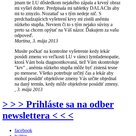
jmam tie LU dôsledkom nejakého zápala a krvný obraz
mi vyšiel dobre. Predpisala mi tabletky DALACIn aby
mi to zmyzlo. Nozatiaľ sa s tým nedeje nič. S
predchadzajúcich vyšetrení krvy mi zistili anémiu
nízkeho stupňa. Neviem či to s tým nejako súvisy a
preto sa chcem opýtať na Váš názor. Ďakujem za vašu
odpoveď.
Martina, 3. mája 2013
Musíte počkať na kontrolne vyšetrenie kedy lekár
posúdi zmenu vo veľkosti LU v rámci lymfadenopatie,
ktorá Vám bola diagnostikovaná, tiež Vám skontroluje
"krv" , anémia nízkeho stupňa môže byť zistená tesne
po mensese. Všetko potrebuje určitý čas a lekár aby
mohol posúdiť objektívne zmeny Vás určite objednal
na daný termín, kedy môže objektívne posúdiť zmeny.
, 3. mája 2013
> > > Prihláste sa na odber
newslettera < < <
facebook
twitter