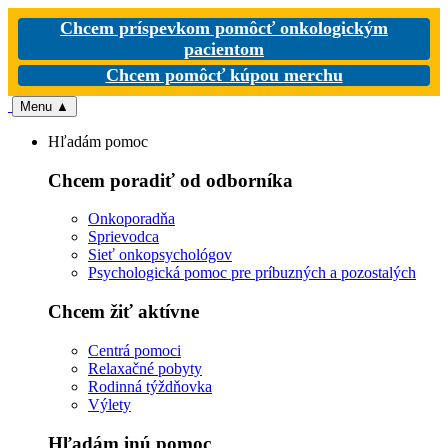
Chcem príspevkom pomôcť onkologickým
pacientom
Chcem pomôcť kúpou merchu
Menu
▲
Hľadám pomoc
Chcem poradiť od odborníka
Onkoporadňa
Sprievodca
Sieť onkopsychológov
Psychologická pomoc pre príbuzných a pozostalých
Chcem žiť aktívne
Centrá pomoci
Relaxačné pobyty
Rodinná týždňovka
Výlety
Hľadám inú pomoc