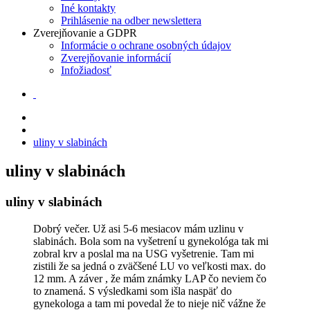
Iné kontakty
Prihlásenie na odber newslettera
Zverejňovanie a GDPR
Informácie o ochrane osobných údajov
Zverejňovanie informácií
Infožiadosť
uliny v slabinách
uliny v slabinách
uliny v slabinách
Dobrý večer. Už asi 5-6 mesiacov mám uzlinu v
slabinách. Bola som na vyšetrení u gynekológa tak mi
zobral krv a poslal ma na USG vyšetrenie. Tam mi
zistili že sa jedná o zväčšené LU vo veľkosti max. do
12 mm. A záver , že mám známky LAP čo neviem čo
to znamená. S výsledkami som išla naspäť do
gynekologa a tam mi povedal že to nieje nič vážne že