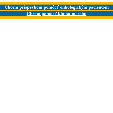
Chcem príspevkom pomôcť onkologickým pacientom
Chcem pomôcť kúpou merchu