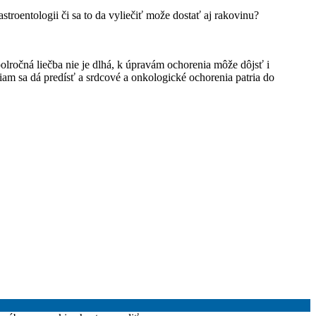
stroentologii či sa to da vyliečiť može dostať aj rakovinu?
polročná liečba nie je dlhá, k úpravám ochorenia môže dôjsť i
am sa dá predísť a srdcové a onkologické ochorenia patria do