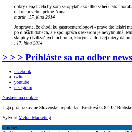
dobry den,chcela by som sa opytať ako dlho salieči tato choroba
dakujem velmi pekne.Anna.
martin, 17. júna 2014
Je správne, že chodí ku gastroenterologovi - práve títo lekári 
po dlhších dobách, ale spolupráca s lekárom je nevyhnutná. Mn
skupiny civilizačných ochorení, ktorým sa do istej miery dá pr
, 17. júna 2014
> > > Prihláste sa na odber news
facebook
twitter
youtube
instagram
Nastavenia cookies
Liga proti rakovine Slovenskej republiky | Brestová 6, 82102 Bratisla
Vytvoril
Melon Marketing
Cookies