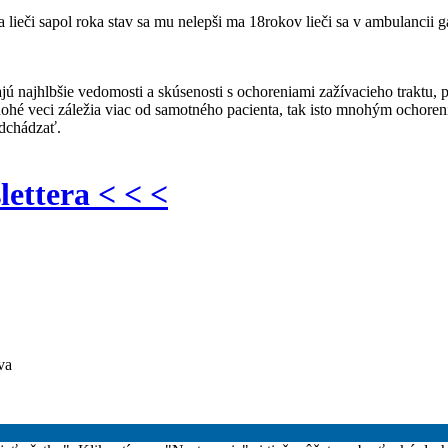
 lieči sapol roka stav sa mu nelepši ma 18rokov lieči sa v ambulancii ga
majú najhlbšie vedomosti a skúsenosti s ochoreniami zažívacieho traktu, 
ohé veci záležia viac od samotného pacienta, tak isto mnohým ochoreni
edchádzať.
lettera < < <
va