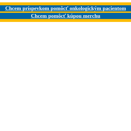
Chcem príspevkom pomôcť onkologickým pacientom
Chcem pomôcť kúpou merchu