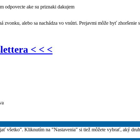
sim odpovecte ake su priznaki dakujem
á zvonku, alebo sa nachádza vo vnútri. Prejavmi môže byť zhoršenie sl
lettera < < <
va
rijať všetko". Kliknutím na "Nastavenia" si tiež môžete vybrať, aký dru