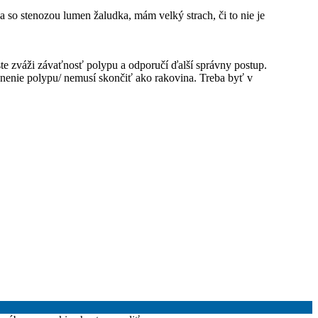
so stenozou lumen žaludka, mám velký strach, či to nie je
ste zváži závaťnosť polypu a odporučí ďalší správny postup.
ránenie polypu/ nemusí skončiť ako rakovina. Treba byť v