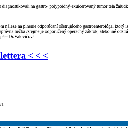
iagnostikovali na gastro- polypoidný-exulcerovaný tumor tela žaludka 
m náleze na plnenie odporúčaní ošetrujúceho gastroenterológa, ktorý i
 správna liečba /zrejme je odporučený operačný zákrok, alebo iné odst
epšie.Dr.Valovičová
lettera < < <
va