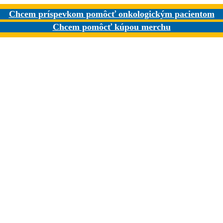
Chcem príspevkom pomôcť onkologickým pacientom
Chcem pomôcť kúpou merchu