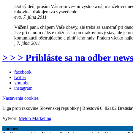
Dobrý deň, prosím Vás som ve+mi vystrašwná, manželovi dnes d
rakovina. ďakujem za vysvetlenie.
eva, 7. júna 2011
Vážená pani, chápem Vaše obavy, ale treba sa zamerať pri dano
Iste pri danom náleze môže ísť o predrakovinový stav, ale jeho
komunikácii ošetrujúceho a plniť jeho rady. Prajem všetko najl
, 7. júna 2011
> > > Prihláste sa na odber news
facebook
twitter
youtube
instagram
Nastavenia cookies
Liga proti rakovine Slovenskej republiky | Brestová 6, 82102 Bratisla
Vytvoril
Melon Marketing
Cookies