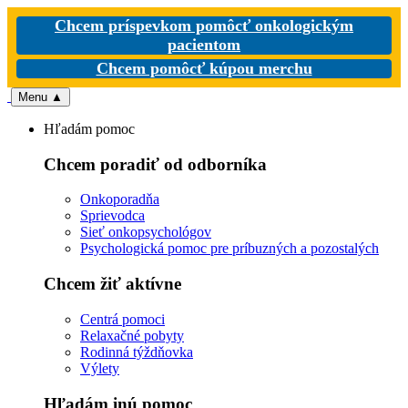
Chcem príspevkom pomôcť onkologickým
pacientom
Chcem pomôcť kúpou merchu
Menu
▲
Hľadám pomoc
Chcem poradiť od odborníka
Onkoporadňa
Sprievodca
Sieť onkopsychológov
Psychologická pomoc pre príbuzných a pozostalých
Chcem žiť aktívne
Centrá pomoci
Relaxačné pobyty
Rodinná týždňovka
Výlety
Hľadám inú pomoc