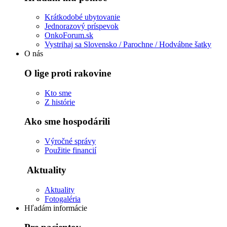
Krátkodobé ubytovanie
Jednorazový príspevok
OnkoForum.sk
Vystrihaj sa Slovensko / Parochne / Hodvábne šatky
O nás
O lige proti rakovine
Kto sme
Z histórie
Ako sme hospodárili
Výročné správy
Použitie financií
Aktuality
Aktuality
Fotogaléria
Hľadám informácie