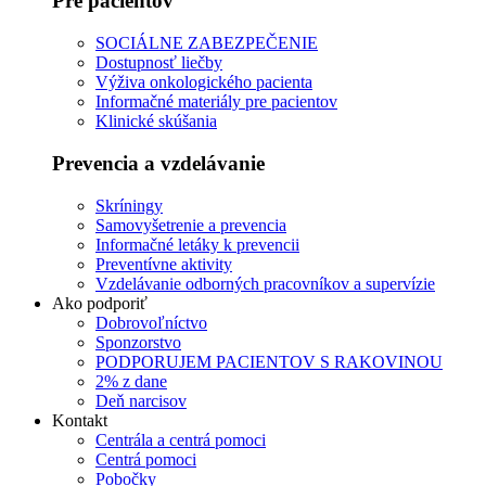
Pre pacientov
SOCIÁLNE ZABEZPEČENIE
Dostupnosť liečby
Výživa onkologického pacienta
Informačné materiály pre pacientov
Klinické skúšania
Prevencia a vzdelávanie
Skríningy
Samovyšetrenie a prevencia
Informačné letáky k prevencii
Preventívne aktivity
Vzdelávanie odborných pracovníkov a supervízie
Ako podporiť
Dobrovoľníctvo
Sponzorstvo
PODPORUJEM PACIENTOV S RAKOVINOU
2% z dane
Deň narcisov
Kontakt
Centrála a centrá pomoci
Centrá pomoci
Pobočky