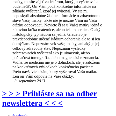
matky, musíte zájsť za lekárom, ktorý ju vyšetroval a
bude liečiť. On Vám podá konkrétne informácie na
základe vyšetrení, ktoré jej vykonal. Vy ste mi
neposkytli absolútne žiadne informácie o zdravotnom
stave Vašej matky, takže nie je možné Vám na Vašu
otázku odpovedať. Neviete či sa u Vašej matky jedná o
rakovinu krčka maternice, alebo tela maternice. O aký
histologický typ nádoru sa jedná. Grade 3b je
pravdepodobne určené štádium ochorenia ale to si len
domýšlam. Nepoznám vek vašej matky, ani aký je jej
celkový zdravotný stav. Nepoznám výsledky
zobrazovacích vyšetrení ako je ultrazvuk, alebo
počítačová tomografia, alebo magnetická rezonancia.
Vidíte, že medicína nie je o dohadoch, ale je založená
na konkrétnych výsledkoch konkrétneho pacienta.
Preto navštívte lekára, ktorý vyšetroval Vašu matku.
Len on Vám odpovie na Vaše otázky.
, 3. septembra 2013
> > > Prihláste sa na odber
newslettera < < <
facebook