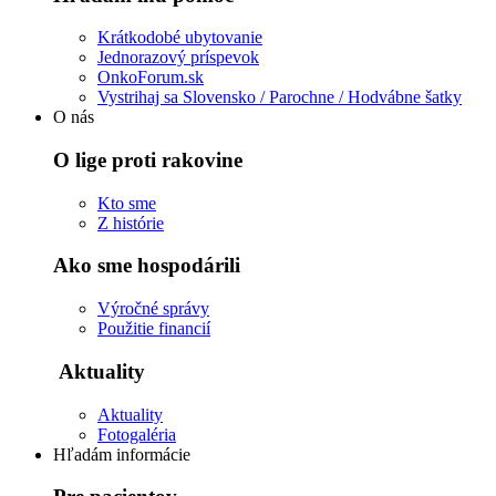
Krátkodobé ubytovanie
Jednorazový príspevok
OnkoForum.sk
Vystrihaj sa Slovensko / Parochne / Hodvábne šatky
O nás
O lige proti rakovine
Kto sme
Z histórie
Ako sme hospodárili
Výročné správy
Použitie financií
Aktuality
Aktuality
Fotogaléria
Hľadám informácie