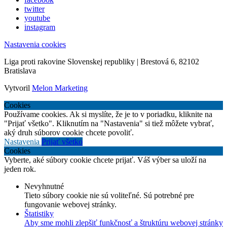
twitter
youtube
instagram
Nastavenia cookies
Liga proti rakovine Slovenskej republiky | Brestová 6, 82102
Bratislava
Vytvoril
Melon Marketing
Cookies
Používame cookies. Ak si myslíte, že je to v poriadku, kliknite na
"Prijať všetko". Kliknutím na "Nastavenia" si tiež môžete vybrať,
aký druh súborov cookie chcete povoliť.
Nastavenia
Prijať všetko
Cookies
Vyberte, aké súbory cookie chcete prijať. Váš výber sa uloží na
jeden rok.
Nevyhnutné
Tieto súbory cookie nie sú voliteľné. Sú potrebné pre
fungovanie webovej stránky.
Štatistiky
Aby sme mohli zlepšiť funkčnosť a štruktúru webovej stránky