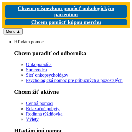
Chcem príspevkom pomôcť onkologickým
pacientom
Chcem pomôcť kúpou merchu
Menu
▲
Hľadám pomoc
Chcem poradiť od odborníka
Onkoporadňa
Sprievodca
Sieť onkopsychológov
Psychologická pomoc pre príbuzných a pozostalých
Chcem žiť aktívne
Centrá pomoci
Relaxačné pobyty
Rodinná týždňovka
Výlety
Hľadám inú pomoc