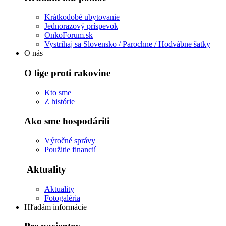
Krátkodobé ubytovanie
Jednorazový príspevok
OnkoForum.sk
Vystrihaj sa Slovensko / Parochne / Hodvábne šatky
O nás
O lige proti rakovine
Kto sme
Z histórie
Ako sme hospodárili
Výročné správy
Použitie financií
Aktuality
Aktuality
Fotogaléria
Hľadám informácie