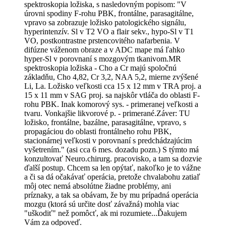
spektroskopia ložiska, s nasledovným popisom: "V
úrovni spodiny F-rohu PBK, frontálne, parasagitálne,
vpravo sa zobrazuje ložisko patologického signálu,
hyperintenzív. Sl v T2 VO a flair sekv., hypo-Sl v T1
VO, postkontrastne prstencovitého nafarbenia. V
difúzne váženom obraze a v ADC mape má ľahko
hyper-Sl v porovnaní s mozgovým tkanivom.MR
spektroskopia ložiska - Cho a Cr majú spoločnú
základňu, Cho 4,82, Cr 3,2, NAA 5,2, mierne zvýšené
Li, La. Ložisko veľkosti cca 15 x 12 mm v TRA proj. a
15 x 11 mm v SAG proj. sa najskôr vtláča do oblasti F-
rohu PBK. Inak komorový sys. - primeranej veľkosti a
tvaru. Vonkajšie likvorové p. - primerané.Záver: TU
ložisko, frontálne, bazálne, parasagitálne, vpravo, s
propagáciou do oblasti frontálneho rohu PBK,
stacionárnej veľkosti v porovnaní s predchádzajúcim
vyšetrením." (asi cca 6 mes. dozadu pozn.) S týmto má
konzultovať Neuro.chirurg. pracovisko, a tam sa dozvie
ďalší postup. Chcem sa len opýtať, nakoľko je to vážne
a či sa dá očakávať operácia, pretože chvalabohu zatiaľ
môj otec nemá absolútne žiadne problémy, ani
príznaky, a tak sa obávam, že by mu prípadná operácia
mozgu (ktorá sú určite dosť závažná) mohla viac
"uškodiť" než pomôcť, ak mi rozumiete...Ďakujem
Vám za odpoveď.