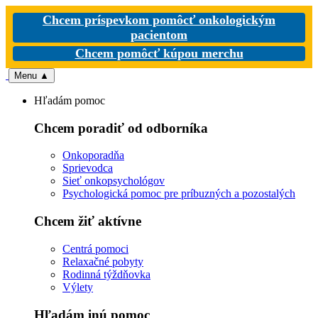
Chcem príspevkom pomôcť onkologickým
pacientom
Chcem pomôcť kúpou merchu
Menu
▲
Hľadám pomoc
Chcem poradiť od odborníka
Onkoporadňa
Sprievodca
Sieť onkopsychológov
Psychologická pomoc pre príbuzných a pozostalých
Chcem žiť aktívne
Centrá pomoci
Relaxačné pobyty
Rodinná týždňovka
Výlety
Hľadám inú pomoc