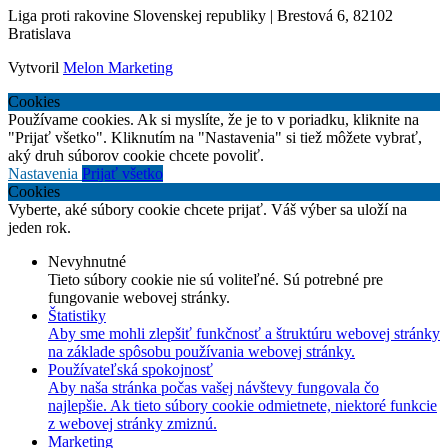
Liga proti rakovine Slovenskej republiky | Brestová 6, 82102
Bratislava
Vytvoril
Melon Marketing
Cookies
Používame cookies. Ak si myslíte, že je to v poriadku, kliknite na
"Prijať všetko". Kliknutím na "Nastavenia" si tiež môžete vybrať,
aký druh súborov cookie chcete povoliť.
Nastavenia
Prijať všetko
Cookies
Vyberte, aké súbory cookie chcete prijať. Váš výber sa uloží na
jeden rok.
Nevyhnutné
Tieto súbory cookie nie sú voliteľné. Sú potrebné pre
fungovanie webovej stránky.
Štatistiky
Aby sme mohli zlepšiť funkčnosť a štruktúru webovej stránky
na základe spôsobu používania webovej stránky.
Používateľská spokojnosť
Aby naša stránka počas vašej návštevy fungovala čo
najlepšie. Ak tieto súbory cookie odmietnete, niektoré funkcie
z webovej stránky zmiznú.
Marketing