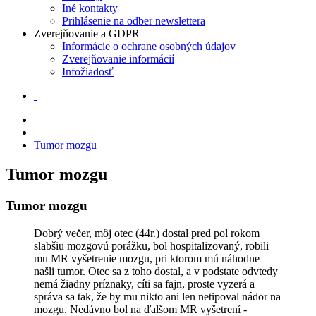
Iné kontakty
Prihlásenie na odber newslettera
Zverejňovanie a GDPR
Informácie o ochrane osobných údajov
Zverejňovanie informácií
Infožiadosť
Tumor mozgu
Tumor mozgu
Tumor mozgu
Dobrý večer, môj otec (44r.) dostal pred pol rokom
slabšiu mozgovú porážku, bol hospitalizovaný, robili
mu MR vyšetrenie mozgu, pri ktorom mú náhodne
našli tumor. Otec sa z toho dostal, a v podstate odvtedy
nemá žiadny príznaky, cíti sa fajn, proste vyzerá a
správa sa tak, že by mu nikto ani len netipoval nádor na
mozgu. Nedávno bol na ďalšom MR vyšetrení -