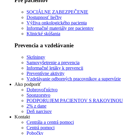
Pre pacientov
SOCIÁLNE ZABEZPEČENIE
Dostupnosť liečby
Výživa onkologického pacienta
Informačné materiály pre pacientov
Klinické skúšania
Prevencia a vzdelávanie
Skríningy
Samovyšetrenie a prevencia
Informačné letáky k prevencii
Preventívne aktivity
Vzdelávanie odborných pracovníkov a supervízie
Ako podporiť
Dobrovoľníctvo
Sponzorstvo
PODPORUJEM PACIENTOV S RAKOVINOU
2% z dane
Deň narcisov
Kontakt
Centrála a centrá pomoci
Centrá pomoci
Pobočky