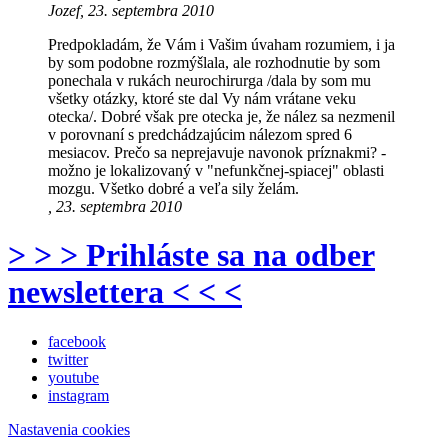
Jozef, 23. septembra 2010
Predpokladám, že Vám i Vašim úvaham rozumiem, i ja
by som podobne rozmýšlala, ale rozhodnutie by som
ponechala v rukách neurochirurga /dala by som mu
všetky otázky, ktoré ste dal Vy nám vrátane veku
otecka/. Dobré však pre otecka je, že nález sa nezmenil
v porovnaní s predchádzajúcim nálezom spred 6
mesiacov. Prečo sa neprejavuje navonok príznakmi? -
možno je lokalizovaný v "nefunkčnej-spiacej" oblasti
mozgu. Všetko dobré a veľa sily želám.
, 23. septembra 2010
> > > Prihláste sa na odber
newslettera < < <
facebook
twitter
youtube
instagram
Nastavenia cookies