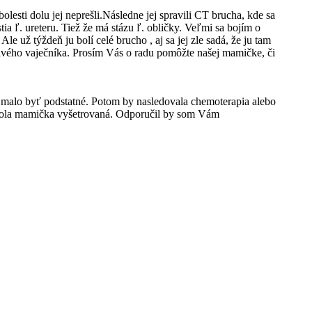
sti dolu jej neprešli.Následne jej spravili CT brucha, kde sa
a ľ. ureteru. Tiež že má stázu ľ. obličky. Veľmi sa bojím o
 už týždeň ju bolí celé brucho , aj sa jej zle sadá, že ju tam
m ľavého vaječníka. Prosím Vás o radu pomôžte našej mamičke, či
by malo byť podstatné. Potom by nasledovala chemoterapia alebo
de bola mamička vyšetrovaná. Odporučil by som Vám