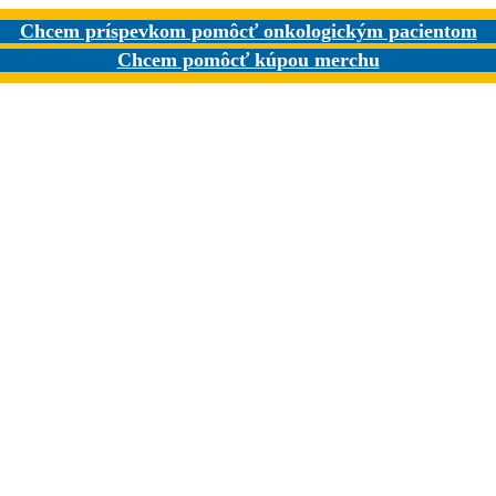
Chcem príspevkom pomôcť onkologickým pacientom
Chcem pomôcť kúpou merchu