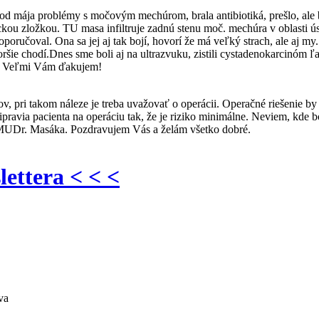
ája problémy s močovým mechúrom, brala antibiotiká, prešlo, ale bole
u zložkou. TU masa infiltruje zadnú stenu moč. mechúra v oblasti ústi
oval. Ona sa jej aj tak bojí, hovorí že má veľký strach, ale aj my. Ale
j horšie chodí.Dnes sme boli aj na ultrazvuku, zistili cystadenokarcinó
ca. Veľmi Vám ďakujem!
ov, pri takom náleze je treba uvažovať o operácii. Operačné riešenie 
pripravia pacienta na operáciu tak, že je riziko minimálne. Neviem, k
 MUDr. Masáka. Pozdravujem Vás a želám všetko dobré.
lettera < < <
va