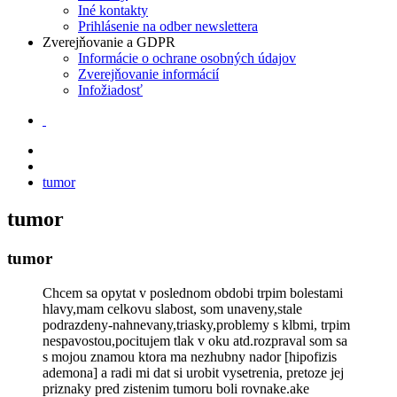
Iné kontakty
Prihlásenie na odber newslettera
Zverejňovanie a GDPR
Informácie o ochrane osobných údajov
Zverejňovanie informácií
Infožiadosť
tumor
tumor
tumor
Chcem sa opytat v poslednom obdobi trpim bolestami
hlavy,mam celkovu slabost, som unaveny,stale
podrazdeny-nahnevany,triasky,problemy s klbmi, trpim
nespavostou,pocitujem tlak v oku atd.rozpraval som sa
s mojou znamou ktora ma nezhubny nador [hipofizis
ademona] a radi mi dat si urobit vysetrenia, pretoze jej
priznaky pred zistenim tumoru boli rovnake.ake