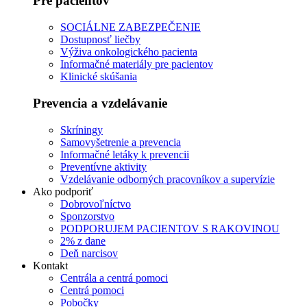
Pre pacientov
SOCIÁLNE ZABEZPEČENIE
Dostupnosť liečby
Výživa onkologického pacienta
Informačné materiály pre pacientov
Klinické skúšania
Prevencia a vzdelávanie
Skríningy
Samovyšetrenie a prevencia
Informačné letáky k prevencii
Preventívne aktivity
Vzdelávanie odborných pracovníkov a supervízie
Ako podporiť
Dobrovoľníctvo
Sponzorstvo
PODPORUJEM PACIENTOV S RAKOVINOU
2% z dane
Deň narcisov
Kontakt
Centrála a centrá pomoci
Centrá pomoci
Pobočky