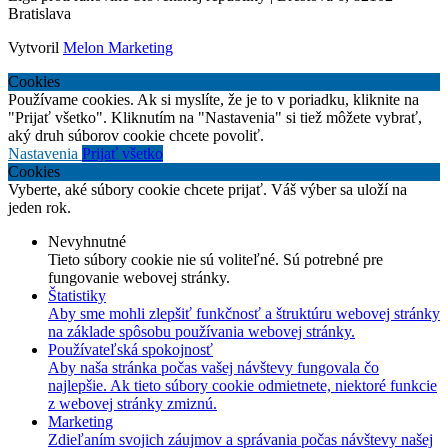
Bratislava
Vytvoril
Melon Marketing
Cookies
Používame cookies. Ak si myslíte, že je to v poriadku, kliknite na
"Prijať všetko". Kliknutím na "Nastavenia" si tiež môžete vybrať,
aký druh súborov cookie chcete povoliť.
Nastavenia
Prijať všetko
Cookies
Vyberte, aké súbory cookie chcete prijať. Váš výber sa uloží na
jeden rok.
Nevyhnutné
Tieto súbory cookie nie sú voliteľné. Sú potrebné pre
fungovanie webovej stránky.
Štatistiky
Aby sme mohli zlepšiť funkčnosť a štruktúru webovej stránky
na základe spôsobu používania webovej stránky.
Používateľská spokojnosť
Aby naša stránka počas vašej návštevy fungovala čo
najlepšie. Ak tieto súbory cookie odmietnete, niektoré funkcie
z webovej stránky zmiznú.
Marketing
Zdieľaním svojich záujmov a správania počas návštevy našej