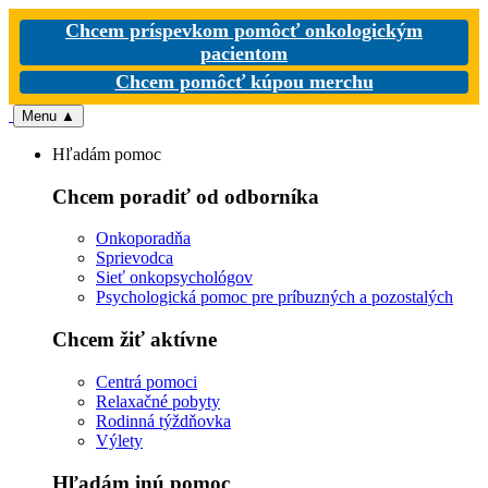
Chcem príspevkom pomôcť onkologickým
pacientom
Chcem pomôcť kúpou merchu
Menu
▲
Hľadám pomoc
Chcem poradiť od odborníka
Onkoporadňa
Sprievodca
Sieť onkopsychológov
Psychologická pomoc pre príbuzných a pozostalých
Chcem žiť aktívne
Centrá pomoci
Relaxačné pobyty
Rodinná týždňovka
Výlety
Hľadám inú pomoc