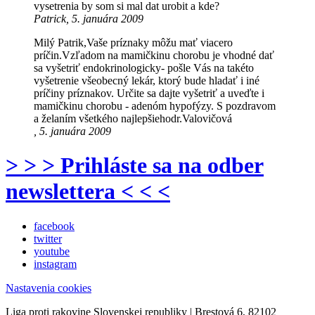
vysetrenia by som si mal dat urobit a kde?
Patrick, 5. januára 2009
Milý Patrik,Vaše príznaky môžu mať viacero
príčin.Vzľadom na mamičkinu chorobu je vhodné dať
sa vyšetriť endokrinologicky- pošle Vás na takéto
vyšetrenie všeobecný lekár, ktorý bude hladať i iné
príčiny príznakov. Určite sa dajte vyšetriť a uveďte i
mamičkinu chorobu - adenóm hypofýzy. S pozdravom
a želaním všetkého najlepšiehodr.Valovičová
, 5. januára 2009
> > > Prihláste sa na odber
newslettera < < <
facebook
twitter
youtube
instagram
Nastavenia cookies
Liga proti rakovine Slovenskej republiky | Brestová 6, 82102