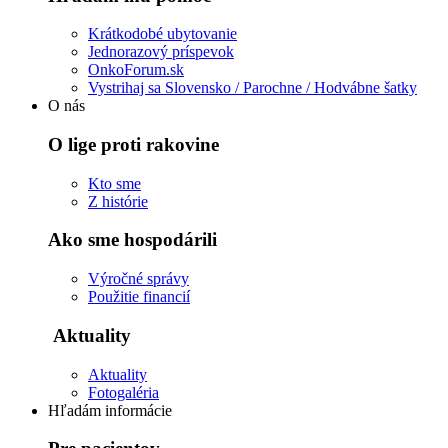
Krátkodobé ubytovanie
Jednorazový príspevok
OnkoForum.sk
Vystrihaj sa Slovensko / Parochne / Hodvábne šatky
O nás
O lige proti rakovine
Kto sme
Z histórie
Ako sme hospodárili
Výročné správy
Použitie financií
Aktuality
Aktuality
Fotogaléria
Hľadám informácie