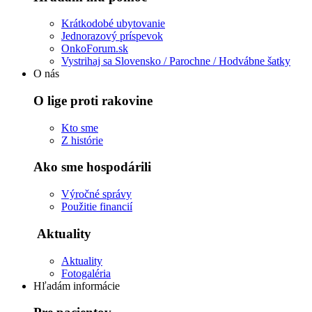
Krátkodobé ubytovanie
Jednorazový príspevok
OnkoForum.sk
Vystrihaj sa Slovensko / Parochne / Hodvábne šatky
O nás
O lige proti rakovine
Kto sme
Z histórie
Ako sme hospodárili
Výročné správy
Použitie financií
Aktuality
Aktuality
Fotogaléria
Hľadám informácie