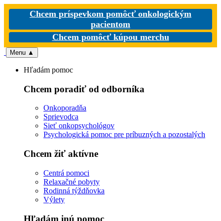
Chcem príspevkom pomôcť onkologickým
pacientom
Chcem pomôcť kúpou merchu
Menu
▲
Hľadám pomoc
Chcem poradiť od odborníka
Onkoporadňa
Sprievodca
Sieť onkopsychológov
Psychologická pomoc pre príbuzných a pozostalých
Chcem žiť aktívne
Centrá pomoci
Relaxačné pobyty
Rodinná týždňovka
Výlety
Hľadám inú pomoc