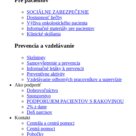
Pre pacientov
SOCIÁLNE ZABEZPEČENIE
Dostupnosť liečby
Výživa onkologického pacienta
Informačné materiály pre pacientov
Klinické skúšania
Prevencia a vzdelávanie
Skríningy
Samovyšetrenie a prevencia
Informačné letáky k prevencii
Preventívne aktivity
Vzdelávanie odborných pracovníkov a supervízie
Ako podporiť
Dobrovoľníctvo
Sponzorstvo
PODPORUJEM PACIENTOV S RAKOVINOU
2% z dane
Deň narcisov
Kontakt
Centrála a centrá pomoci
Centrá pomoci
Pobočky