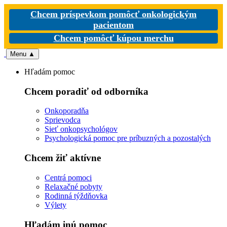
Chcem príspevkom pomôcť onkologickým
pacientom
Chcem pomôcť kúpou merchu
Menu
▲
Hľadám pomoc
Chcem poradiť od odborníka
Onkoporadňa
Sprievodca
Sieť onkopsychológov
Psychologická pomoc pre príbuzných a pozostalých
Chcem žiť aktívne
Centrá pomoci
Relaxačné pobyty
Rodinná týždňovka
Výlety
Hľadám inú pomoc