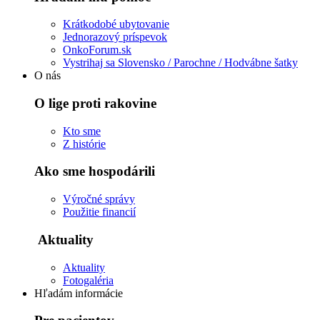
Krátkodobé ubytovanie
Jednorazový príspevok
OnkoForum.sk
Vystrihaj sa Slovensko / Parochne / Hodvábne šatky
O nás
O lige proti rakovine
Kto sme
Z histórie
Ako sme hospodárili
Výročné správy
Použitie financií
Aktuality
Aktuality
Fotogaléria
Hľadám informácie