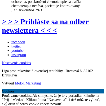
ochorenia, po skončení chemoterapie sa ďalšia
chemoterapia nedáva, pacient je kontrolovaný.
, 17. novembra 2011
> > > Prihláste sa na odber
newslettera < < <
facebook
twitter
youtube
instagram
Nastavenia cookies
Liga proti rakovine Slovenskej republiky | Brestová 6, 82102
Bratislava
Vytvoril
Melon Marketing
Cookies
Používame cookies. Ak si myslíte, že je to v poriadku, kliknite na
"Prijať všetko". Kliknutím na "Nastavenia" si tiež môžete vybrať,
aký druh súborov cookie chcete povoliť.