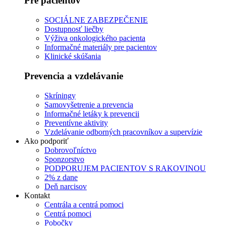
Pre pacientov
SOCIÁLNE ZABEZPEČENIE
Dostupnosť liečby
Výživa onkologického pacienta
Informačné materiály pre pacientov
Klinické skúšania
Prevencia a vzdelávanie
Skríningy
Samovyšetrenie a prevencia
Informačné letáky k prevencii
Preventívne aktivity
Vzdelávanie odborných pracovníkov a supervízie
Ako podporiť
Dobrovoľníctvo
Sponzorstvo
PODPORUJEM PACIENTOV S RAKOVINOU
2% z dane
Deň narcisov
Kontakt
Centrála a centrá pomoci
Centrá pomoci
Pobočky