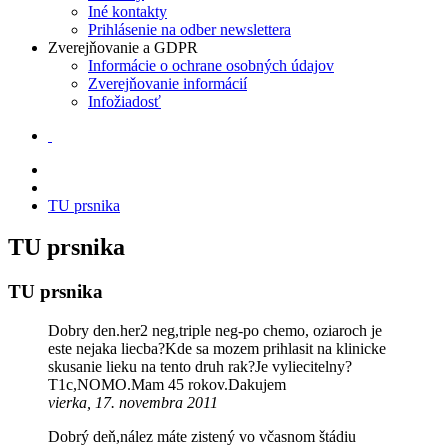
Iné kontakty
Prihlásenie na odber newslettera
Zverejňovanie a GDPR
Informácie o ochrane osobných údajov
Zverejňovanie informácií
Infožiadosť
TU prsnika
TU prsnika
TU prsnika
Dobry den.her2 neg,triple neg-po chemo, oziaroch je
este nejaka liecba?Kde sa mozem prihlasit na klinicke
skusanie lieku na tento druh rak?Je vyliecitelny?
T1c,NOMO.Mam 45 rokov.Dakujem
vierka, 17. novembra 2011
Dobrý deň,nález máte zistený vo včasnom štádiu