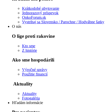
Krátkodobé ubytovanie
Jednorazový príspevok
OnkoForum.sk
Vystrihaj sa Slovensko / Parochne / Hodvábne šatky
O nás
O lige proti rakovine
Kto sme
Z histórie
Ako sme hospodárili
Výročné správy
Použitie financií
Aktuality
Aktuality
Fotogaléria
Hľadám informácie