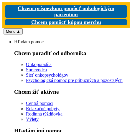
Chcem príspevkom pomôcť onkologickým
pacientom
Chcem pomôcť kúpou merchu
Menu
▲
Hľadám pomoc
Chcem poradiť od odborníka
Onkoporadňa
Sprievodca
Sieť onkopsychológov
Psychologická pomoc pre príbuzných a pozostalých
Chcem žiť aktívne
Centrá pomoci
Relaxačné pobyty
Rodinná týždňovka
Výlety
Hľadám inú pomoc