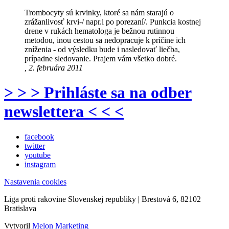
Trombocyty sú krvinky, ktoré sa nám starajú o
zrážanlivosť krvi-/ napr.i po porezaní/. Punkcia kostnej
drene v rukách hematologa je bežnou rutinnou
metodou, inou cestou sa nedopracuje k príčine ich
zníženia - od výsledku bude i nasledovať liečba,
prípadne sledovanie. Prajem vám všetko dobré.
, 2. februára 2011
> > > Prihláste sa na odber
newslettera < < <
facebook
twitter
youtube
instagram
Nastavenia cookies
Liga proti rakovine Slovenskej republiky | Brestová 6, 82102
Bratislava
Vytvoril
Melon Marketing