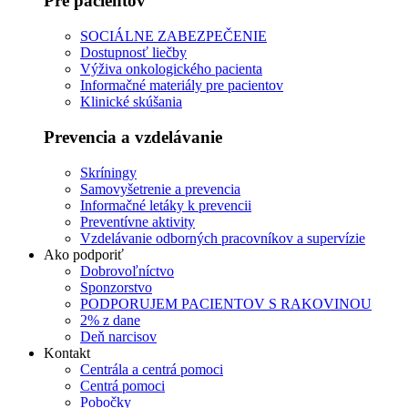
Pre pacientov
SOCIÁLNE ZABEZPEČENIE
Dostupnosť liečby
Výživa onkologického pacienta
Informačné materiály pre pacientov
Klinické skúšania
Prevencia a vzdelávanie
Skríningy
Samovyšetrenie a prevencia
Informačné letáky k prevencii
Preventívne aktivity
Vzdelávanie odborných pracovníkov a supervízie
Ako podporiť
Dobrovoľníctvo
Sponzorstvo
PODPORUJEM PACIENTOV S RAKOVINOU
2% z dane
Deň narcisov
Kontakt
Centrála a centrá pomoci
Centrá pomoci
Pobočky