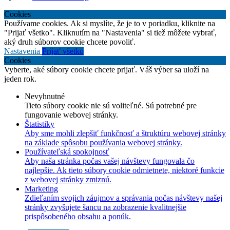
Cookies
Používame cookies. Ak si myslíte, že je to v poriadku, kliknite na
"Prijať všetko". Kliknutím na "Nastavenia" si tiež môžete vybrať,
aký druh súborov cookie chcete povoliť.
Nastavenia
Prijať všetko
Cookies
Vyberte, aké súbory cookie chcete prijať. Váš výber sa uloží na
jeden rok.
Nevyhnutné
Tieto súbory cookie nie sú voliteľné. Sú potrebné pre
fungovanie webovej stránky.
Štatistiky
Aby sme mohli zlepšiť funkčnosť a štruktúru webovej stránky
na základe spôsobu používania webovej stránky.
Používateľská spokojnosť
Aby naša stránka počas vašej návštevy fungovala čo
najlepšie. Ak tieto súbory cookie odmietnete, niektoré funkcie
z webovej stránky zmiznú.
Marketing
Zdieľaním svojich záujmov a správania počas návštevy našej
stránky zvyšujete šancu na zobrazenie kvalitnejšie
prispôsobeného obsahu a ponúk.