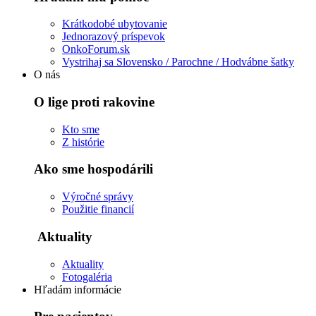
Krátkodobé ubytovanie
Jednorazový príspevok
OnkoForum.sk
Vystrihaj sa Slovensko / Parochne / Hodvábne šatky
O nás
O lige proti rakovine
Kto sme
Z histórie
Ako sme hospodárili
Výročné správy
Použitie financií
Aktuality
Aktuality
Fotogaléria
Hľadám informácie