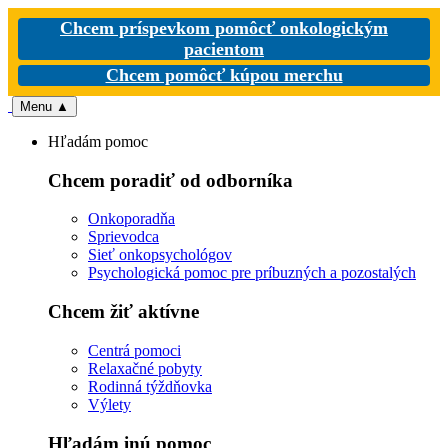
Chcem príspevkom pomôcť onkologickým
pacientom
Chcem pomôcť kúpou merchu
Menu
▲
Hľadám pomoc
Chcem poradiť od odborníka
Onkoporadňa
Sprievodca
Sieť onkopsychológov
Psychologická pomoc pre príbuzných a pozostalých
Chcem žiť aktívne
Centrá pomoci
Relaxačné pobyty
Rodinná týždňovka
Výlety
Hľadám inú pomoc