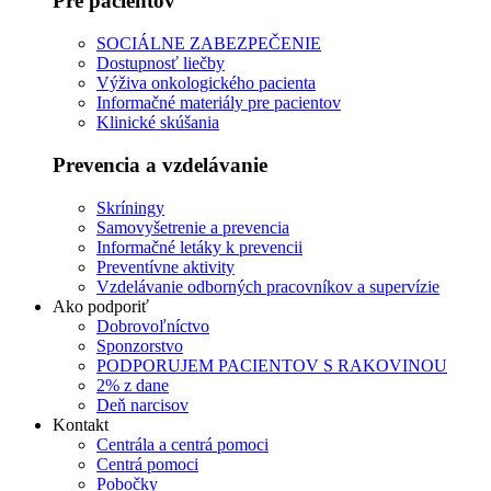
Pre pacientov
SOCIÁLNE ZABEZPEČENIE
Dostupnosť liečby
Výživa onkologického pacienta
Informačné materiály pre pacientov
Klinické skúšania
Prevencia a vzdelávanie
Skríningy
Samovyšetrenie a prevencia
Informačné letáky k prevencii
Preventívne aktivity
Vzdelávanie odborných pracovníkov a supervízie
Ako podporiť
Dobrovoľníctvo
Sponzorstvo
PODPORUJEM PACIENTOV S RAKOVINOU
2% z dane
Deň narcisov
Kontakt
Centrála a centrá pomoci
Centrá pomoci
Pobočky