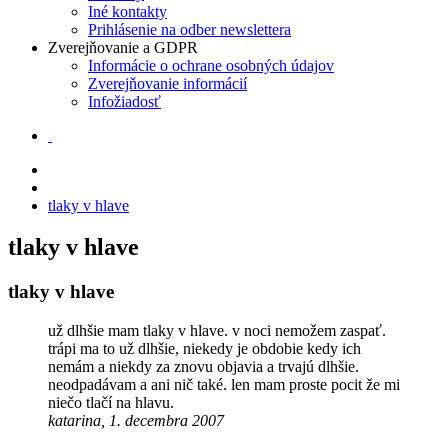
Iné kontakty
Prihlásenie na odber newslettera
Zverejňovanie a GDPR
Informácie o ochrane osobných údajov
Zverejňovanie informácií
Infožiadosť
tlaky v hlave
tlaky v hlave
tlaky v hlave
už dlhšie mam tlaky v hlave. v noci nemožem zaspať.
trápi ma to už dlhšie, niekedy je obdobie kedy ich
nemám a niekdy za znovu objavia a trvajú dlhšie.
neodpadávam a ani nič také. len mam proste pocit že mi
niečo tlačí na hlavu.
katarina, 1. decembra 2007