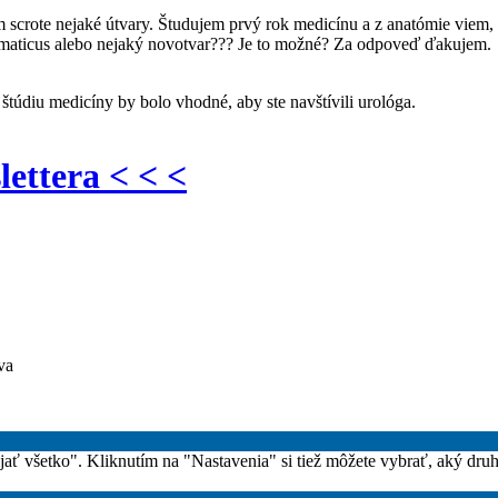
crote nejaké útvary. Študujem prvý rok medicínu a z anatómie viem, že
permaticus alebo nejaký novotvar??? Je to možné? Za odpoveď ďakujem.
 štúdiu medicíny by bolo vhodné, aby ste navštívili urológa.
lettera < < <
va
rijať všetko". Kliknutím na "Nastavenia" si tiež môžete vybrať, aký dru