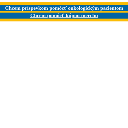
Chcem príspevkom pomôcť onkologickým pacientom
Chcem pomôcť kúpou merchu