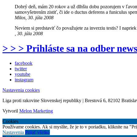
Dobrý deň, mám 20 rokov a už dlhšiu dobu pozorujem v ľavom s
samovyšetrením zistiť, či ide o ductus deferens a funiculus s
Milos, 30. júla 2008
Neviem si predstaviť čo považujete za inverziu testis? I napriek
, 30. júla 2008
> > > Prihláste sa na odber news
facebook
twitter
youtube
instagram
Nastavenia cookies
Liga proti rakovine Slovenskej republiky | Brestová 6, 82102 Bratisla
Vytvoril
Melon Marketing
Cookies
Používame cookies. Ak si myslíte, že je to v poriadku, kliknite na "P
Nastavenia
Prijať všetko