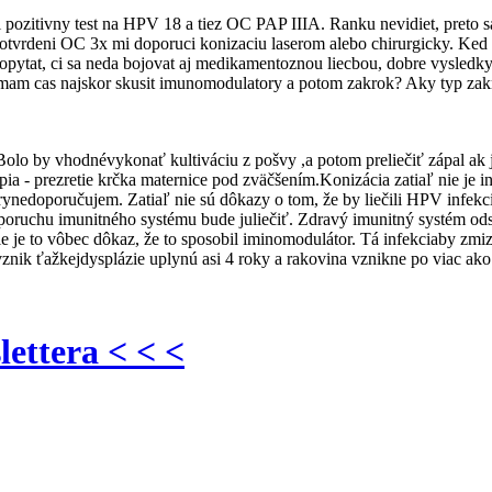
 pozitivny test na HPV 18 a tiez OC PAP IIIA. Ranku nevidiet, preto s
otvrdeni OC 3x mi doporuci konizaciu laserom alebo chirurgicky. Ked 
 opytat, ci sa neda bojovat aj medikamentoznou liecbou, dobre vysledk
mam cas najskor skusit imunomodulatory a potom zakrok? Aky typ zakrok
Bolo by vhodnévykonať kultiváciu z pošvy ,a potom preliečiť zápal ak 
a - prezretie krčka maternice pod zväčšením.Konizácia zatiaľ nie je 
orynedoporučujem. Zatiaľ nie sú dôkazy o tom, že by liečili HPV infe
poruchu imunitného systému bude juliečiť. Zdravý imunitný systém ods
 je to vôbec dôkaz, že to sposobil iminomodulátor. Tá infekciaby zmiz
vznik ťažkejdysplázie uplynú asi 4 roky a rakovina vznikne po viac ak
lettera < < <