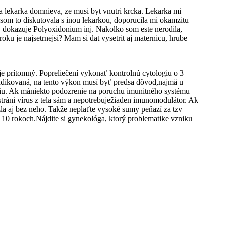
a lekarka domnieva, ze musi byt vnutri krcka. Lekarka mi
som to diskutovala s inou lekarkou, doporucila mi okamzitu
y dokazuje Polyoxidonium inj. Nakolko som este nerodila,
u je najsetrnejsi? Mam si dat vysetrit aj maternicu, hrube
je prítomný. Popreliečení vykonať kontrolnú cytologiu o 3
indikovaná, na tento výkon musí byť predsa dôvod,najmä u
kciu. Ak mániekto podozrenie na poruchu imunitného systému
tráni vírus z tela sám a nepotrebuježiaden imunomodulátor. Ak
la aj bez neho. Takže neplaťte vysoké sumy peňazí za tzv
o 10 rokoch.Nájdite si gynekológa, ktorý problematike vzniku