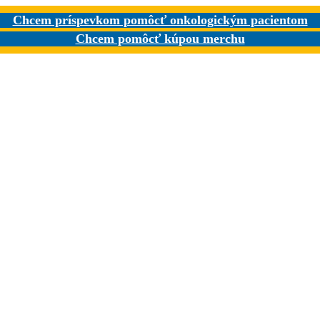
Chcem príspevkom pomôcť onkologickým pacientom
Chcem pomôcť kúpou merchu