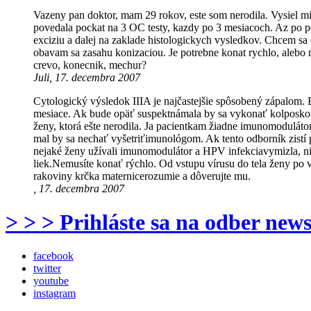
Vazeny pan doktor, mam 29 rokov, este som nerodila. Vysiel mi
povedala pockat na 3 OC testy, kazdy po 3 mesiacoch. Az po p
exciziu a dalej na zaklade histologickych vysledkov. Chcem sa
obavam sa zasahu konizaciou. Je potrebne konat rychlo, alebo 
crevo, konecnik, mechur?
Juli, 17. decembra 2007
Cytologický výsledok IIIA je najčastejšie spôsobený zápalom. 
mesiace. Ak bude opäť suspektnámala by sa vykonať kolposkopi
ženy, ktorá ešte nerodila. Ja pacientkam žiadne imunomodulát
mal by sa nechať vyšetriťimunológom. Ak tento odborník zistí 
nejaké ženy užívali imunomodulátor a HPV infekciavymizla, nie
liek.Nemusíte konať rýchlo. Od vstupu vírusu do tela ženy po 
rakoviny krčka maternicerozumie a dôverujte mu.
, 17. decembra 2007
> > > Prihláste sa na odber news
facebook
twitter
youtube
instagram