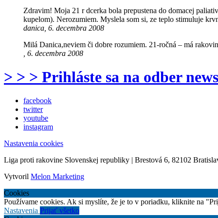
Zdravim! Moja 21 r dcerka bola prepustena do domacej paliativ
kupelom). Nerozumiem. Myslela som si, ze teplo stimuluje krv
danica, 6. decembra 2008
Milá Danica,neviem či dobre rozumiem. 21-ročná – má rakovinu k
, 6. decembra 2008
> > > Prihláste sa na odber news
facebook
twitter
youtube
instagram
Nastavenia cookies
Liga proti rakovine Slovenskej republiky | Brestová 6, 82102 Bratisla
Vytvoril
Melon Marketing
Cookies
Používame cookies. Ak si myslíte, že je to v poriadku, kliknite na "P
Nastavenia
Prijať všetko