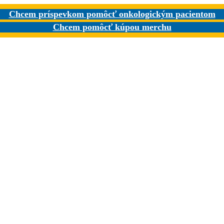
Chcem príspevkom pomôcť onkologickým pacientom
Chcem pomôcť kúpou merchu