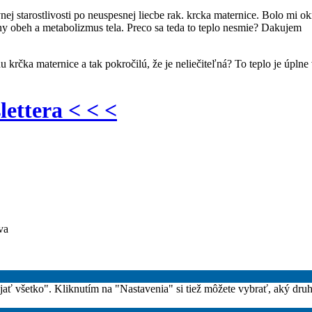
nej starostlivosti po neuspesnej liecbe rak. krcka maternice. Bolo mi 
ny obeh a metabolizmus tela. Preco sa teda to teplo nesmie? Dakujem
rčka maternice a tak pokročilú, že je neliečiteľná? To teplo je úplne 
lettera < < <
va
rijať všetko". Kliknutím na "Nastavenia" si tiež môžete vybrať, aký dru