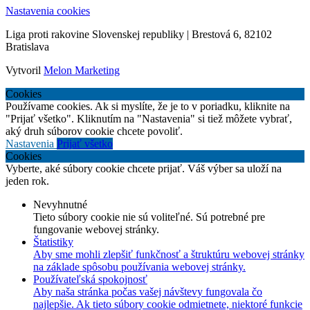
Nastavenia cookies
Liga proti rakovine Slovenskej republiky | Brestová 6, 82102
Bratislava
Vytvoril
Melon Marketing
Cookies
Používame cookies. Ak si myslíte, že je to v poriadku, kliknite na
"Prijať všetko". Kliknutím na "Nastavenia" si tiež môžete vybrať,
aký druh súborov cookie chcete povoliť.
Nastavenia
Prijať všetko
Cookies
Vyberte, aké súbory cookie chcete prijať. Váš výber sa uloží na
jeden rok.
Nevyhnutné
Tieto súbory cookie nie sú voliteľné. Sú potrebné pre
fungovanie webovej stránky.
Štatistiky
Aby sme mohli zlepšiť funkčnosť a štruktúru webovej stránky
na základe spôsobu používania webovej stránky.
Používateľská spokojnosť
Aby naša stránka počas vašej návštevy fungovala čo
najlepšie. Ak tieto súbory cookie odmietnete, niektoré funkcie