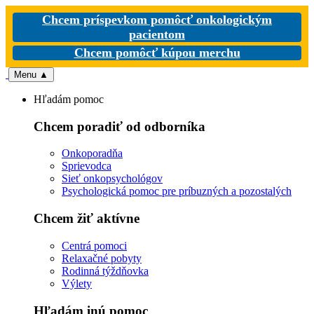
Chcem príspevkom pomôcť onkologickým
pacientom
Chcem pomôcť kúpou merchu
Menu
▲
Hľadám pomoc
Chcem poradiť od odborníka
Onkoporadňa
Sprievodca
Sieť onkopsychológov
Psychologická pomoc pre príbuzných a pozostalých
Chcem žiť aktívne
Centrá pomoci
Relaxačné pobyty
Rodinná týždňovka
Výlety
Hľadám inú pomoc