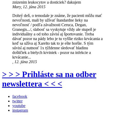
znizenim leukocytov a dosticiek? dakujem
Mary, 12. júna 2015
Dohrý deň, o temodale je známe, že pacienti môžu mať
nevoľnosti, mali by užívať štandardne lieky na
nevoľnosť / podľa závažnosti Ceruca, Degan,
Granegis.../, slabosť sa vyskytuje vždy ale stupeň je
individuálny a od toho závisí aj športovanie. Treba
dávať pozor na pády lebo je tu vyššie riziko krvácania a
keď sa užíva aj Xarelto tak to je ešte horšie. S tým
súvisí aj nutnosť 1x týždenne sledovať hladinu
doštičiek a bielych krviniek - pozor na infekcie a
krvácanie...
, 12. júna 2015
> > > Prihláste sa na odber
newslettera < < <
facebook
twitter
youtube
instagram