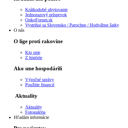
Krátkodobé ubytovanie
Jednorazový príspevok
OnkoForum.sk
Vystrihaj sa Slovensko / Parochne / Hodvábne šatky
O nás
O lige proti rakovine
Kto sme
Z histórie
Ako sme hospodárili
Výročné správy
Použitie financií
Aktuality
Aktuality
Fotogaléria
Hľadám informácie