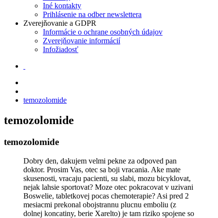
Iné kontakty
Prihlásenie na odber newslettera
Zverejňovanie a GDPR
Informácie o ochrane osobných údajov
Zverejňovanie informácií
Infožiadosť
temozolomide
temozolomide
temozolomide
Dobry den, dakujem velmi pekne za odpoved pan
doktor. Prosim Vas, otec sa boji vracania. Ake mate
skusenosti, vracaju pacienti, su slabi, mozu bicyklovat,
nejak lahsie sportovat? Moze otec pokracovat v uzivani
Boswelie, tabletkovej pocas chemoterapie? Asi pred 2
mesiacmi prekonal obojstrannu plucnu emboliu (z
dolnej koncatiny, berie Xarelto) je tam riziko spojene so