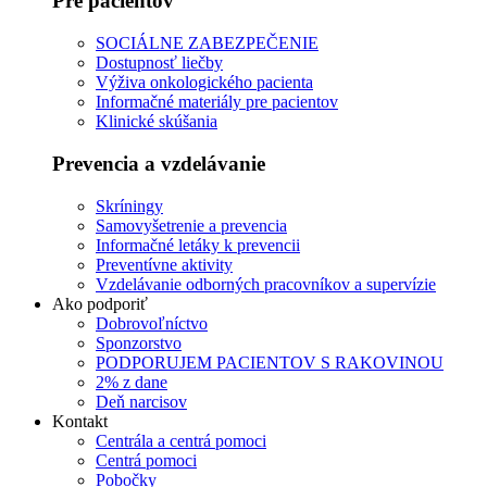
Pre pacientov
SOCIÁLNE ZABEZPEČENIE
Dostupnosť liečby
Výživa onkologického pacienta
Informačné materiály pre pacientov
Klinické skúšania
Prevencia a vzdelávanie
Skríningy
Samovyšetrenie a prevencia
Informačné letáky k prevencii
Preventívne aktivity
Vzdelávanie odborných pracovníkov a supervízie
Ako podporiť
Dobrovoľníctvo
Sponzorstvo
PODPORUJEM PACIENTOV S RAKOVINOU
2% z dane
Deň narcisov
Kontakt
Centrála a centrá pomoci
Centrá pomoci
Pobočky