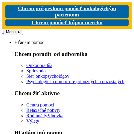
Chcem príspevkom pomôcť onkologickým
pacientom
Chcem pomôcť kúpou merchu
Menu
▲
Hľadám pomoc
Chcem poradiť od odborníka
Onkoporadňa
Sprievodca
Sieť onkopsychológov
Psychologická pomoc pre príbuzných a pozostalých
Chcem žiť aktívne
Centrá pomoci
Relaxačné pobyty
Rodinná týždňovka
Výlety
Hľadám inú pomoc