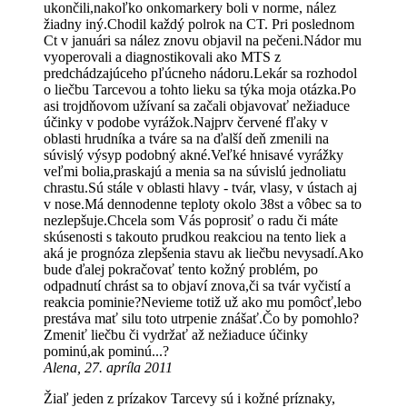
ukončili,nakoľko onkomarkery boli v norme, nález
žiadny iný.Chodil každý polrok na CT. Pri poslednom
Ct v januári sa nález znovu objavil na pečeni.Nádor mu
vyoperovali a diagnostikovali ako MTS z
predchádzajúceho pľúcneho nádoru.Lekár sa rozhodol
o liečbu Tarcevou a tohto lieku sa týka moja otázka.Po
asi trojdňovom užívaní sa začali objavovať nežiaduce
účinky v podobe vyrážok.Najprv červené fľaky v
oblasti hrudníka a tváre sa na ďalší deň zmenili na
súvislý výsyp podobný akné.Veľké hnisavé vyrážky
veľmi bolia,praskajú a menia sa na súvislú jednoliatu
chrastu.Sú stále v oblasti hlavy - tvár, vlasy, v ústach aj
v nose.Má dennodenne teploty okolo 38st a vôbec sa to
nezlepšuje.Chcela som Vás poprosiť o radu či máte
skúsenosti s takouto prudkou reakciou na tento liek a
aká je prognóza zlepšenia stavu ak liečbu nevysadí.Ako
bude ďalej pokračovať tento kožný problém, po
odpadnutí chrást sa to objaví znova,či sa tvár vyčistí a
reakcia pominie?Nevieme totiž už ako mu pomôcť,lebo
prestáva mať silu toto utrpenie znášať.Čo by pomohlo?
Zmeniť liečbu či vydržať až nežiaduce účinky
pominú,ak pominú...?
Alena, 27. apríla 2011
Žiaľ jeden z prízakov Tarcevy sú i kožné príznaky,