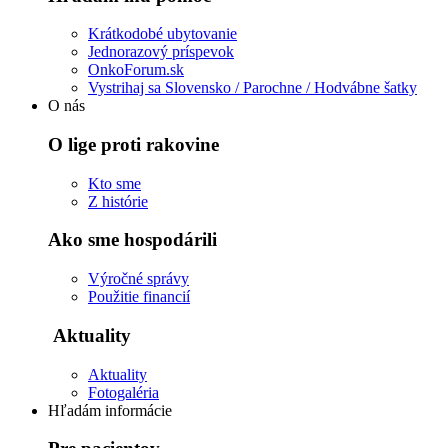
Krátkodobé ubytovanie
Jednorazový príspevok
OnkoForum.sk
Vystrihaj sa Slovensko / Parochne / Hodvábne šatky
O nás
O lige proti rakovine
Kto sme
Z histórie
Ako sme hospodárili
Výročné správy
Použitie financií
Aktuality
Aktuality
Fotogaléria
Hľadám informácie