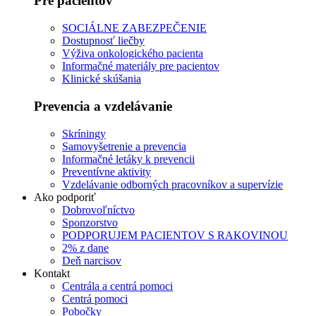
Pre pacientov
SOCIÁLNE ZABEZPEČENIE
Dostupnosť liečby
Výživa onkologického pacienta
Informačné materiály pre pacientov
Klinické skúšania
Prevencia a vzdelávanie
Skríningy
Samovyšetrenie a prevencia
Informačné letáky k prevencii
Preventívne aktivity
Vzdelávanie odborných pracovníkov a supervízie
Ako podporiť
Dobrovoľníctvo
Sponzorstvo
PODPORUJEM PACIENTOV S RAKOVINOU
2% z dane
Deň narcisov
Kontakt
Centrála a centrá pomoci
Centrá pomoci
Pobočky