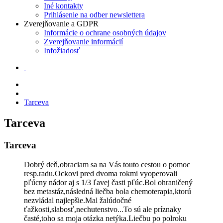
Iné kontakty
Prihlásenie na odber newslettera
Zverejňovanie a GDPR
Informácie o ochrane osobných údajov
Zverejňovanie informácií
Infožiadosť
Tarceva
Tarceva
Tarceva
Dobrý deň,obraciam sa na Vás touto cestou o pomoc
resp.radu.Ockovi pred dvoma rokmi vyoperovali
pľúcny nádor aj s 1/3 ľavej časti pľúc.Bol ohraničený
bez metastáz,následná liečba bola chemoterapia,ktorú
nezvládal najlepšie.Mal žalúdočné
ťažkosti,slabosť,nechutenstvo...To sú ale príznaky
časté,toho sa moja otázka netýka.Liečbu po polroku