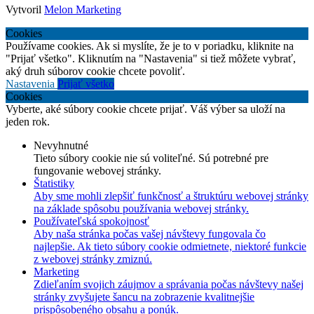
Vytvoril
Melon Marketing
Cookies
Používame cookies. Ak si myslíte, že je to v poriadku, kliknite na
"Prijať všetko". Kliknutím na "Nastavenia" si tiež môžete vybrať,
aký druh súborov cookie chcete povoliť.
Nastavenia
Prijať všetko
Cookies
Vyberte, aké súbory cookie chcete prijať. Váš výber sa uloží na
jeden rok.
Nevyhnutné
Tieto súbory cookie nie sú voliteľné. Sú potrebné pre
fungovanie webovej stránky.
Štatistiky
Aby sme mohli zlepšiť funkčnosť a štruktúru webovej stránky
na základe spôsobu používania webovej stránky.
Používateľská spokojnosť
Aby naša stránka počas vašej návštevy fungovala čo
najlepšie. Ak tieto súbory cookie odmietnete, niektoré funkcie
z webovej stránky zmiznú.
Marketing
Zdieľaním svojich záujmov a správania počas návštevy našej
stránky zvyšujete šancu na zobrazenie kvalitnejšie
prispôsobeného obsahu a ponúk.