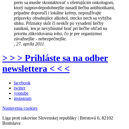
preto sa musíte skontaktovať s ošetrujúcim onkologom,
ktorý najpravdepodobnejšie nasadí liečbu antibiotikami,
prípadne doporučí i lokálne krémy, nepoužívajte
prípravky obsahujúce alkohol, otecko nech sa vyhýba
slnku. Príznaky skôr či neskôr po vysadení liečby
zaniknú, len je nevyhnutné brať pri liečbe ohľad na
prioritu zlikvidovania toho, čo je pre organizmus
závažnejšie - nebezpečnejšie.
, 27. apríla 2011
> > > Prihláste sa na odber
newslettera < < <
facebook
twitter
youtube
instagram
Nastavenia cookies
Liga proti rakovine Slovenskej republiky | Brestová 6, 82102
Bratislava