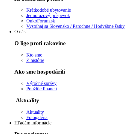
Krátkodobé ubytovanie
Jednorazový príspevok
OnkoForum.sk
Vystrihaj sa Slovensko / Parochne / Hodvábne šatky
O nás
O lige proti rakovine
Kto sme
Z histórie
Ako sme hospodárili
Výročné správy
Použitie financií
Aktuality
Aktuality
Fotogaléria
Hľadám informácie