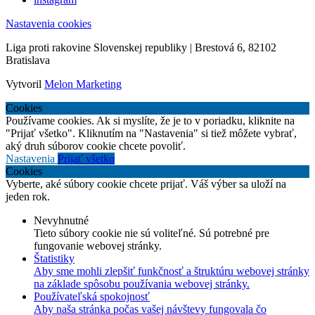
Nastavenia cookies
Liga proti rakovine Slovenskej republiky | Brestová 6, 82102
Bratislava
Vytvoril
Melon Marketing
Cookies
Používame cookies. Ak si myslíte, že je to v poriadku, kliknite na
"Prijať všetko". Kliknutím na "Nastavenia" si tiež môžete vybrať,
aký druh súborov cookie chcete povoliť.
Nastavenia
Prijať všetko
Cookies
Vyberte, aké súbory cookie chcete prijať. Váš výber sa uloží na
jeden rok.
Nevyhnutné
Tieto súbory cookie nie sú voliteľné. Sú potrebné pre
fungovanie webovej stránky.
Štatistiky
Aby sme mohli zlepšiť funkčnosť a štruktúru webovej stránky
na základe spôsobu používania webovej stránky.
Používateľská spokojnosť
Aby naša stránka počas vašej návštevy fungovala čo