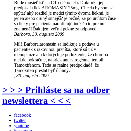
Bude musieť ísť na CT celého tela. Doktorka jej
predpísala liek AROMASIN 25mg. Chcela by som sa
spýtať aký rozdiel je medzi týmito dvoma liekmi. je
jeden alebo druhý silnejší? je bežné, že po určitom čase
sa lieky pre pacienta naordinujú iné? čo to pre ňu
znamená?Ďakujem veľmi pekne za odpoveď
Barbora, 30. augusta 2009
Milá Barbora,aromasin sa indikuje a podáva u
pacientiek s rakovinou prsníka, ktoré sú už v
menopauze a u kktorých je podozrenie, že choroba
niekde pokračuje, napriek antiestrogénnej terapii
Tamoxifenom. Teda sa reálne predpokladá, že
Tamoxifen prestal byť účinný.
, 30. augusta 2009
> > > Prihláste sa na odber
newslettera < < <
facebook
twitter
youtube
instagram