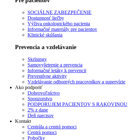
Pre pacientov
SOCIÁLNE ZABEZPEČENIE
Dostupnosť liečby
Výživa onkologického pacienta
Informačné materiály pre pacientov
Klinické skúšania
Prevencia a vzdelávanie
Skríningy
Samovyšetrenie a prevencia
Informačné letáky k prevencii
Preventívne aktivity
Vzdelávanie odborných pracovníkov a supervízie
Ako podporiť
Dobrovoľníctvo
Sponzorstvo
PODPORUJEM PACIENTOV S RAKOVINOU
2% z dane
Deň narcisov
Kontakt
Centrála a centrá pomoci
Centrá pomoci
Pobočky