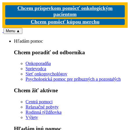
Chcem príspevkom pomôcť onkologickým
pacientom
Chcem pomôcť kúpou merchu
Menu
▲
Hľadám pomoc
Chcem poradiť od odborníka
Onkoporadňa
Sprievodca
Sieť onkopsychológov
Psychologická pomoc pre príbuzných a pozostalých
Chcem žiť aktívne
Centrá pomoci
Relaxačné pobyty
Rodinná týždňovka
Výlety
Hľadám inú pomoc