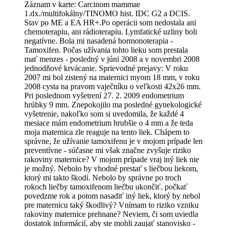
Záznam v karte: Carcinom mammae
1.dx./multifokálny/TINOMO hist. IDC G2 a DCIS.
Stav po ME a EA HR+.Po operácii som nedostala ani
chemoterapiu, ani rádioterapiu. Lymfatické uzliny boli
negatívne. Bola mi nasadená hormonoterapia -
Tamoxifen. Počas užívania tohto lieku som prestala
mať menzes - posledný v júni 2008 a v novembri 2008
jednodňové krvácanie. Sprievodné prejavy: V roku
2007 mi bol zistený na maternici myom 18 mm, v roku
2008 cysta na pravom vaječníku o veľkosti 42x26 mm.
Pri poslednom vyšetrení 27. 2. 2009 endometrium
hrúbky 9 mm. Znepokojilo ma posledné gynekologické
vyšetrenie, nakoľko som si uvedomila, že každé 4
mesiace mám endometrium hrubšie o 4 mm a že teda
moja maternica zle reaguje na tento liek. Chápem to
správne, že užívanie tamoxifenu je v mojom prípade len
preventívne - súčasne mi však značne zvyšuje riziko
rakoviny maternice? V mojom prípade vraj iný liek nie
je možný. Nebolo by vhodné prestať s liečbou liekom,
ktorý mi takto škodí. Nebolo by správne po troch
rokoch liečby tamoxifenom liečbu ukončiť, počkať
povedzme rok a potom nasadiť iný liek, ktorý by nebol
pre maternicu taký škodlivý? Vnímam to riziko vzniku
rakoviny maternice prehnane? Neviem, či som uviedla
dostatok informácií, aby ste mohli zaujať stanovisko -