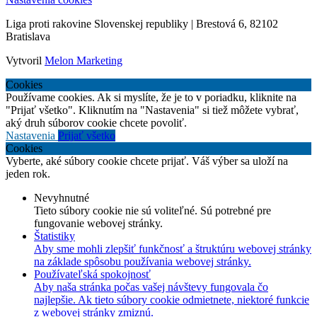
Liga proti rakovine Slovenskej republiky | Brestová 6, 82102
Bratislava
Vytvoril
Melon Marketing
Cookies
Používame cookies. Ak si myslíte, že je to v poriadku, kliknite na
"Prijať všetko". Kliknutím na "Nastavenia" si tiež môžete vybrať,
aký druh súborov cookie chcete povoliť.
Nastavenia
Prijať všetko
Cookies
Vyberte, aké súbory cookie chcete prijať. Váš výber sa uloží na
jeden rok.
Nevyhnutné
Tieto súbory cookie nie sú voliteľné. Sú potrebné pre
fungovanie webovej stránky.
Štatistiky
Aby sme mohli zlepšiť funkčnosť a štruktúru webovej stránky
na základe spôsobu používania webovej stránky.
Používateľská spokojnosť
Aby naša stránka počas vašej návštevy fungovala čo
najlepšie. Ak tieto súbory cookie odmietnete, niektoré funkcie
z webovej stránky zmiznú.