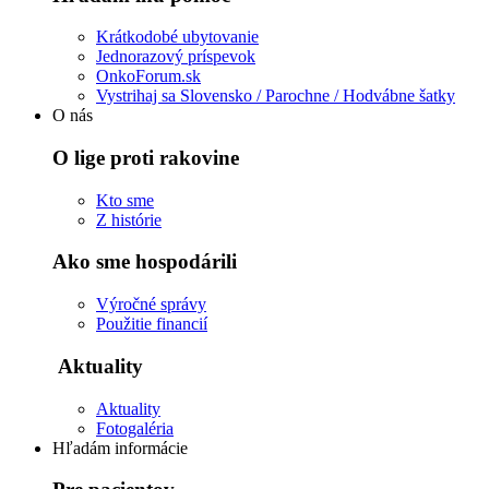
Krátkodobé ubytovanie
Jednorazový príspevok
OnkoForum.sk
Vystrihaj sa Slovensko / Parochne / Hodvábne šatky
O nás
O lige proti rakovine
Kto sme
Z histórie
Ako sme hospodárili
Výročné správy
Použitie financií
Aktuality
Aktuality
Fotogaléria
Hľadám informácie