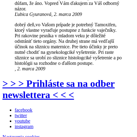
dúfam, že áno. Vopred Vám ďakujem za Váš odborný
názor.
Ľubica Gyuranová, 2. marca 2009
dobrý deň,vo Vašom prípade je potrebný Tamoxifen,
ktorý vlastne vyraďuje postupne z funkcie vaječníky.
Pri rakovine prsníka v mladom veku je dôležité
odstrániť tieto orgány. Na druhej strane má vedľajší
účinok na sliznicu maternice. Pre tieto účinky je preto
nutné chodiť na gynekologciké vyšetrenie. Pri raste
sliznice sa urobí zo sliznice histologciké vyšetrenie a po
histológii sa rozhodne o ďalšom postupe.
, 2. marca 2009
> > > Prihláste sa na odber
newslettera < < <
facebook
twitter
youtube
instagram
Nastavenia cookies