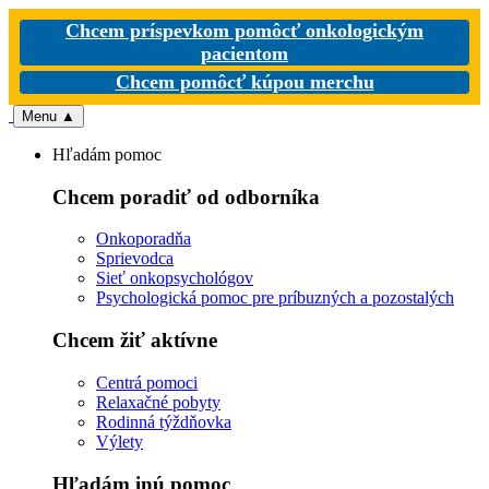
Chcem príspevkom pomôcť onkologickým
pacientom
Chcem pomôcť kúpou merchu
Menu
▲
Hľadám pomoc
Chcem poradiť od odborníka
Onkoporadňa
Sprievodca
Sieť onkopsychológov
Psychologická pomoc pre príbuzných a pozostalých
Chcem žiť aktívne
Centrá pomoci
Relaxačné pobyty
Rodinná týždňovka
Výlety
Hľadám inú pomoc