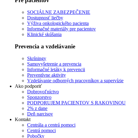
Pre pacientov
SOCIÁLNE ZABEZPEČENIE
Dostupnosť liečby
Výživa onkologického pacienta
Informačné materiály pre pacientov
Klinické skúšania
Prevencia a vzdelávanie
Skríningy
Samovyšetrenie a prevencia
Informačné letáky k prevencii
Preventívne aktivity
Vzdelávanie odborných pracovníkov a supervízie
Ako podporiť
Dobrovoľníctvo
Sponzorstvo
PODPORUJEM PACIENTOV S RAKOVINOU
2% z dane
Deň narcisov
Kontakt
Centrála a centrá pomoci
Centrá pomoci
Pobočky