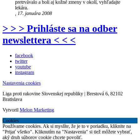
pretrvávalo a boli aj kožné zmeny v okolí, vyhľadajte
lekára.
, 17. januára 2008
> > > Prihláste sa na odber
newslettera < < <
facebook
twitter
youtube
instagram
Nastavenia cookies
Liga proti rakovine Slovenskej republiky | Brestová 6, 82102
Bratislava
Vytvoril
Melon Marketing
Cookies
Používame cookies. Ak si myslíte, že je to v poriadku, kliknite na
"Prijať všetko". Kliknutím na "Nastavenia" si tiež môžete vybrať,
aký druh súborov cookie chcete povoliť.