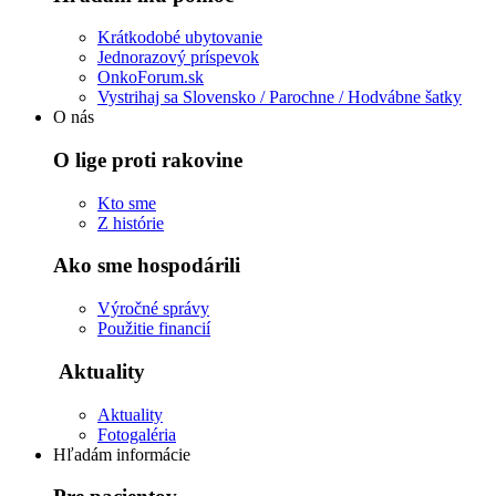
Krátkodobé ubytovanie
Jednorazový príspevok
OnkoForum.sk
Vystrihaj sa Slovensko / Parochne / Hodvábne šatky
O nás
O lige proti rakovine
Kto sme
Z histórie
Ako sme hospodárili
Výročné správy
Použitie financií
Aktuality
Aktuality
Fotogaléria
Hľadám informácie