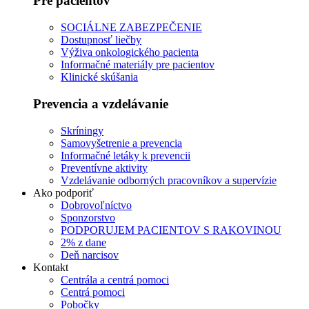
Pre pacientov
SOCIÁLNE ZABEZPEČENIE
Dostupnosť liečby
Výživa onkologického pacienta
Informačné materiály pre pacientov
Klinické skúšania
Prevencia a vzdelávanie
Skríningy
Samovyšetrenie a prevencia
Informačné letáky k prevencii
Preventívne aktivity
Vzdelávanie odborných pracovníkov a supervízie
Ako podporiť
Dobrovoľníctvo
Sponzorstvo
PODPORUJEM PACIENTOV S RAKOVINOU
2% z dane
Deň narcisov
Kontakt
Centrála a centrá pomoci
Centrá pomoci
Pobočky