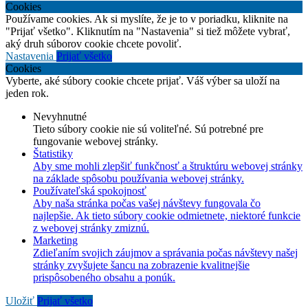
Cookies
Používame cookies. Ak si myslíte, že je to v poriadku, kliknite na
"Prijať všetko". Kliknutím na "Nastavenia" si tiež môžete vybrať,
aký druh súborov cookie chcete povoliť.
Nastavenia
Prijať všetko
Cookies
Vyberte, aké súbory cookie chcete prijať. Váš výber sa uloží na
jeden rok.
Nevyhnutné
Tieto súbory cookie nie sú voliteľné. Sú potrebné pre
fungovanie webovej stránky.
Štatistiky
Aby sme mohli zlepšiť funkčnosť a štruktúru webovej stránky
na základe spôsobu používania webovej stránky.
Používateľská spokojnosť
Aby naša stránka počas vašej návštevy fungovala čo
najlepšie. Ak tieto súbory cookie odmietnete, niektoré funkcie
z webovej stránky zmiznú.
Marketing
Zdieľaním svojich záujmov a správania počas návštevy našej
stránky zvyšujete šancu na zobrazenie kvalitnejšie
prispôsobeného obsahu a ponúk.
Uložiť
Prijať všetko