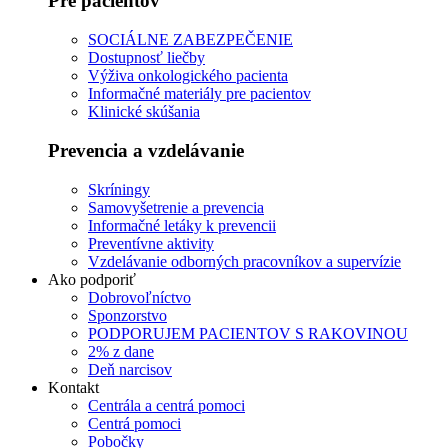
Pre pacientov
SOCIÁLNE ZABEZPEČENIE
Dostupnosť liečby
Výživa onkologického pacienta
Informačné materiály pre pacientov
Klinické skúšania
Prevencia a vzdelávanie
Skríningy
Samovyšetrenie a prevencia
Informačné letáky k prevencii
Preventívne aktivity
Vzdelávanie odborných pracovníkov a supervízie
Ako podporiť
Dobrovoľníctvo
Sponzorstvo
PODPORUJEM PACIENTOV S RAKOVINOU
2% z dane
Deň narcisov
Kontakt
Centrála a centrá pomoci
Centrá pomoci
Pobočky