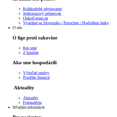
Krátkodobé ubytovanie
Jednorazový príspevok
OnkoForum.sk
Vystrihaj sa Slovensko / Parochne / Hodvábne šatky
O nás
O lige proti rakovine
Kto sme
Z histórie
Ako sme hospodárili
Výročné správy
Použitie financií
Aktuality
Aktuality
Fotogaléria
Hľadám informácie