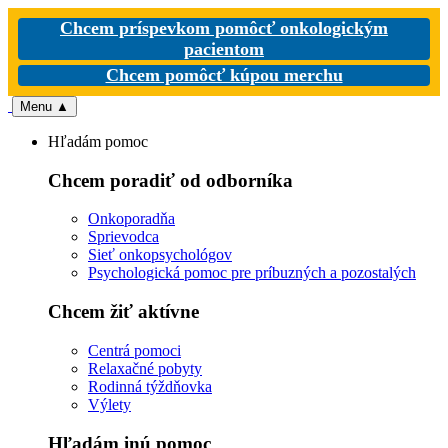
Chcem príspevkom pomôcť onkologickým
pacientom
Chcem pomôcť kúpou merchu
Menu
▲
Hľadám pomoc
Chcem poradiť od odborníka
Onkoporadňa
Sprievodca
Sieť onkopsychológov
Psychologická pomoc pre príbuzných a pozostalých
Chcem žiť aktívne
Centrá pomoci
Relaxačné pobyty
Rodinná týždňovka
Výlety
Hľadám inú pomoc