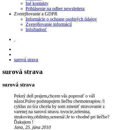
Iné kontakty
Prihlásenie na odber newslettera
Zverejňovanie a GDPR
Informácie o ochrane osobných údajov
Zverejňovanie informácií
Infožiadosť
surová strava
surová strava
surová strava
Pekný deň prajem,chcem vás poprosiť o váš
názor.Práve podstupujem liečbu chemoterapiou /1
cyklus zo 6/a chcela by som zmeniť stravovanie z
varenej na surovú stravu /ovocie,zelenina,
strukoviny,obilniny,semená/.Je to vhodné pri liečbe?
Ďakujem !
Jana, 25. júna 2010