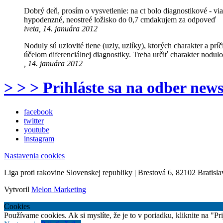
Dobrý deň, prosím o vysvetlenie: na ct bolo diagnostikové - v
hypodenzné, neostreé ložisko do 0,7 cmdakujem za odpoveď
iveta, 14. januára 2012
Noduly sú uzlovité tiene (uzly, uzlíky), ktorých charakter a p
účelom diferenciálnej diagnostiky. Treba určiť charakter nodulo
, 14. januára 2012
> > > Prihláste sa na odber news
facebook
twitter
youtube
instagram
Nastavenia cookies
Liga proti rakovine Slovenskej republiky | Brestová 6, 82102 Bratisla
Vytvoril
Melon Marketing
Cookies
Používame cookies. Ak si myslíte, že je to v poriadku, kliknite na "P