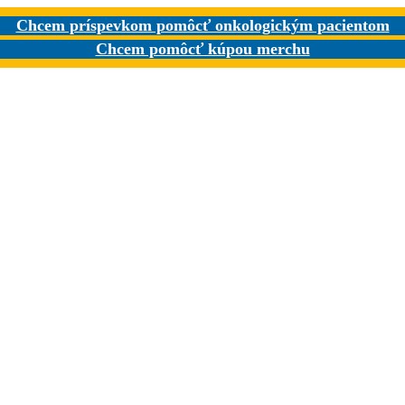
Chcem príspevkom pomôcť onkologickým pacientom
Chcem pomôcť kúpou merchu