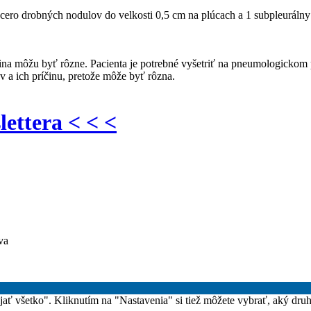
iacero drobných nodulov do velkosti 0,5 cm na plúcach a 1 subpleuráln
ríčina môžu byť rôzne. Pacienta je potrebné vyšetriť na pneumologicko
v a ich príčinu, pretože môže byť rôzna.
lettera < < <
va
rijať všetko". Kliknutím na "Nastavenia" si tiež môžete vybrať, aký dru