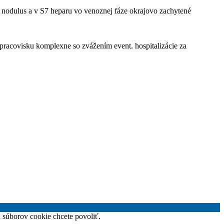
y nodulus a v S7 heparu vo venoznej fáze okrajovo zachytené
m pracovisku komplexne so zvážením event. hospitalizácie za
h súborov cookie chcete povoliť.