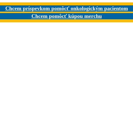
Chcem príspevkom pomôcť onkologickým pacientom
Chcem pomôcť kúpou merchu