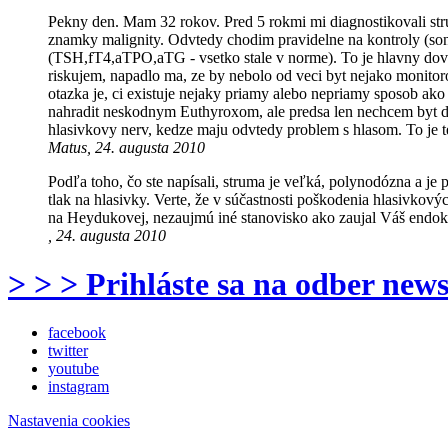
Pekny den. Mam 32 rokov. Pred 5 rokmi mi diagnostikovali str
znamky malignity. Odvtedy chodim pravidelne na kontroly (sono
(TSH,fT4,aTPO,aTG - vsetko stale v norme). To je hlavny dovod
riskujem, napadlo ma, ze by nebolo od veci byt nejako monito
otazka je, ci existuje nejaky priamy alebo nepriamy sposob ako
nahradit neskodnym Euthyroxom, ale predsa len nechcem byt do
hlasivkovy nerv, kedze maju odvtedy problem s hlasom. To je 
Matus, 24. augusta 2010
Podľa toho, čo ste napísali, struma je veľká, polynodózna a j
tlak na hlasivky. Verte, že v súčastnosti poškodenia hlasivko
na Heydukovej, nezaujmú iné stanovisko ako zaujal Váš endok
, 24. augusta 2010
> > > Prihláste sa na odber news
facebook
twitter
youtube
instagram
Nastavenia cookies