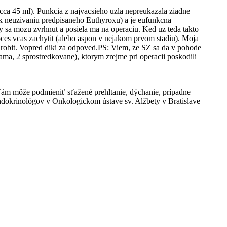
ca 45 ml). Punkcia z najvacsieho uzla nepreukazala ziadne
ek neuzivaniu predpisaneho Euthyroxu) a je eufunkcna
y sa mozu zvrhnut a posiela ma na operaciu. Ked uz teda takto
ces vcas zachytit (alebo aspon v nejakom prvom stadiu). Moja
a urobit. Vopred diki za odpoved.PS: Viem, ze SZ sa da v pohode
ma, 2 sprostredkovane), ktorym zrejme pri operacii poskodili
i Vám môže podmieniť sťažené prehltanie, dýchanie, prípadne
endokrinológov v Onkologickom ústave sv. Alžbety v Bratislave