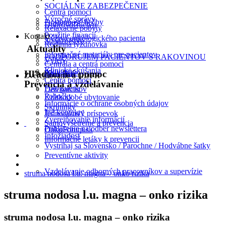
SOCIÁLNE ZABEZPEČENIE
Centrá pomoci
Výročné správy
Dostupnosť liečby
Dobrovoľníctvo
Relaxačné pobyty
Použitie financií
Kontakt
Výživa onkologického pacienta
Sponzorstvo
Rodinná týždňovka
Aktuality
Informačné materiály pre pacientov
PODPORUJEM PACIENTOV S RAKOVINOU
Výlety
Centrála a centrá pomoci
Klinické skúšania
Aktuality
2% z dane
Hľadám inú pomoc
Zverejňovanie a GDPR
Centrá pomoci
Prevencia a vzdelávanie
Fotogaléria
Deň narcisov
Pobočky
Krátkodobé ubytovanie
Informácie o ochrane osobných údajov
Skríningy
Iné kontakty
Jednorazový príspevok
Zverejňovanie informácií
Samovyšetrenie a prevencia
Prihlásenie na odber newslettera
OnkoForum.sk
Infožiadosť
Informačné letáky k prevencii
Vystrihaj sa Slovensko / Parochne / Hodvábne šatky
Preventívne aktivity
Vzdelávanie odborných pracovníkov a supervízie
struma nodosa l.u. magna – onko rizika
struma nodosa l.u. magna – onko rizika
struma nodosa l.u. magna – onko rizika