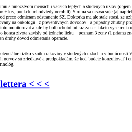
umu s mnozstvom mensich i vacsich teplych a studenych uzlov (objem c
 + krv, punkciu mi odvtedy nerobili). Struma sa nezvacsuje (aj napri
 preco odmietam odstranenie SZ. Doktorka ma ale stale strasi, ze uzl
rovany na onkologii - z preventivnych dovodov - a pripadny zhubny pro
 toto monitorovat a kde by boli ochotni mi raz za cas taketo vysetreni
 konca zivota zavisly od jedneho lieku + poznam 3 zeny (1 priama zna
ten druhy dovod odmietania operacie.
e potenciálne riziko vzniku rakoviny v studených uzloch a v budúcnost
vých nervov sú zriedkavé a predpokladám, že keď budete konzultovať i 
rinológ.
lettera < < <