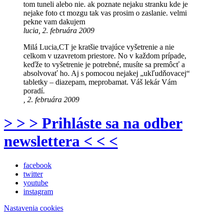
tom tuneli alebo nie. ak poznate nejaku stranku kde je
nejake foto ct mozgu tak vas prosim o zaslanie. velmi
pekne vam dakujem
lucia, 2. februára 2009
Milá Lucia,CT je kratšie trvajúce vyšetrenie a nie
celkom v uzavretom priestore. No v každom prípade,
keďže to vyšetrenie je potrebné, musíte sa premôcť a
absolvovať ho. Aj s pomocou nejakej „ukľudňovacej“
tabletky – diazepam, meprobamat. Váš lekár Vám
poradí.
, 2. februára 2009
> > > Prihláste sa na odber
newslettera < < <
facebook
twitter
youtube
instagram
Nastavenia cookies