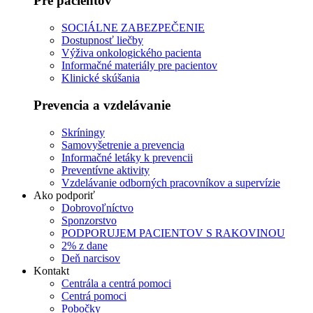
Pre pacientov
SOCIÁLNE ZABEZPEČENIE
Dostupnosť liečby
Výživa onkologického pacienta
Informačné materiály pre pacientov
Klinické skúšania
Prevencia a vzdelávanie
Skríningy
Samovyšetrenie a prevencia
Informačné letáky k prevencii
Preventívne aktivity
Vzdelávanie odborných pracovníkov a supervízie
Ako podporiť
Dobrovoľníctvo
Sponzorstvo
PODPORUJEM PACIENTOV S RAKOVINOU
2% z dane
Deň narcisov
Kontakt
Centrála a centrá pomoci
Centrá pomoci
Pobočky