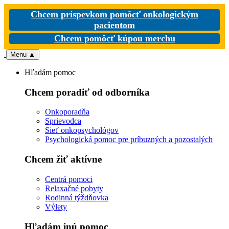
Chcem príspevkom pomôcť onkologickým
pacientom
Chcem pomôcť kúpou merchu
Menu
▲
Hľadám pomoc
Chcem poradiť od odborníka
Onkoporadňa
Sprievodca
Sieť onkopsychológov
Psychologická pomoc pre príbuzných a pozostalých
Chcem žiť aktívne
Centrá pomoci
Relaxačné pobyty
Rodinná týždňovka
Výlety
Hľadám inú pomoc