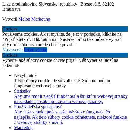
Liga proti rakovine Slovenskej republiky | Brestová 6, 82102
Bratislava
Vytvoril
Melon Marketing
Cookies
Používame cookies. Ak si myslíte, že je to v poriadku, kliknite na
"Prijať všetko". Kliknutím na "Nastavenia" si tiež môžete vybrať,
aký druh súborov cookie chcete povoliť.
Nastavenia
Prijať všetko
Cookies
Vyberte, aké súbory cookie chcete prijať. Váš výber sa uloží na
jeden rok.
Nevyhnutné
Tieto súbory cookie nie sú voliteľné. Sú potrebné pre
fungovanie webovej stránky.
Štatistiky
Aby sme mohli zlepšiť funkčnosť a štruktúru webovej stránky
na základe spôsobu používania webovej stránky.
Používateľská spokojnosť
Aby naša stránka počas vašej návštevy fungovala čo
najlepšie. Ak tieto súbory cookie odmietnete, niektoré funkcie
z webovej stránky zmiznú.
Marketing