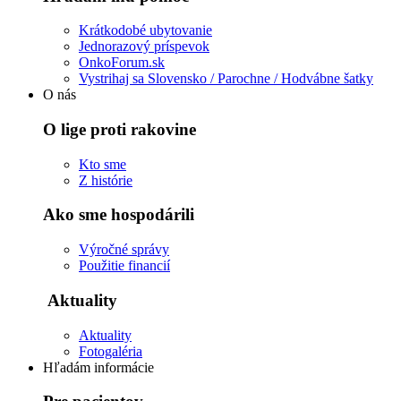
Krátkodobé ubytovanie
Jednorazový príspevok
OnkoForum.sk
Vystrihaj sa Slovensko / Parochne / Hodvábne šatky
O nás
O lige proti rakovine
Kto sme
Z histórie
Ako sme hospodárili
Výročné správy
Použitie financií
Aktuality
Aktuality
Fotogaléria
Hľadám informácie